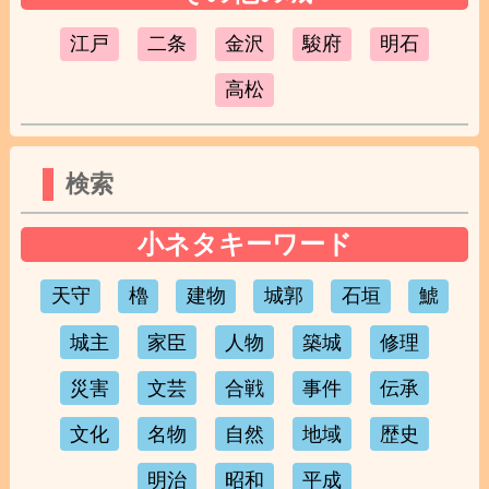
江戸
二条
金沢
駿府
明石
高松
検索
小ネタキーワード
天守
櫓
建物
城郭
石垣
鯱
城主
家臣
人物
築城
修理
災害
文芸
合戦
事件
伝承
文化
名物
自然
地域
歴史
明治
昭和
平成