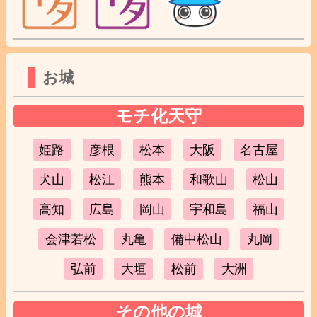
お城
モチ化天守
姫路
彦根
松本
大阪
名古屋
犬山
松江
熊本
和歌山
松山
高知
広島
岡山
宇和島
福山
会津若松
丸亀
備中松山
丸岡
弘前
大垣
松前
大洲
その他の城