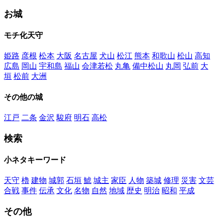
お城
モチ化天守
姫路
彦根
松本
大阪
名古屋
犬山
松江
熊本
和歌山
松山
高知
広島
岡山
宇和島
福山
会津若松
丸亀
備中松山
丸岡
弘前
大
垣
松前
大洲
その他の城
江戸
二条
金沢
駿府
明石
高松
検索
小ネタキーワード
天守
櫓
建物
城郭
石垣
鯱
城主
家臣
人物
築城
修理
災害
文芸
合戦
事件
伝承
文化
名物
自然
地域
歴史
明治
昭和
平成
その他