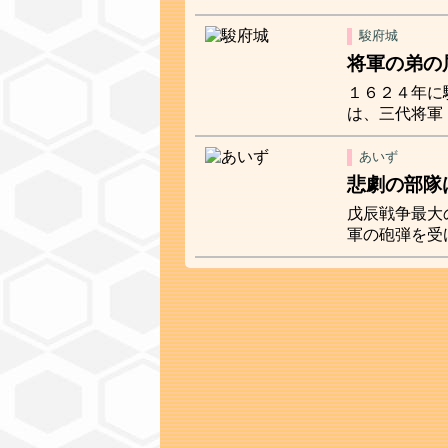
駿府城
将軍の弟の
１６２４年に
は、三代将軍
あいず
悲劇の部隊
戊辰戦争最大
軍の砲弾を受