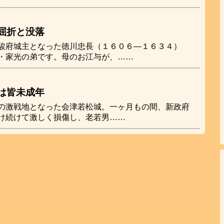
屈折と没落
駿府城主となった徳川忠長（１６０６―１６３４）
・家光の弟です。母のお江与が、……
は皆未成年
の激戦地となった会津若松城。一ヶ月もの間、新政府
け続けて激しく損傷し、老若男……