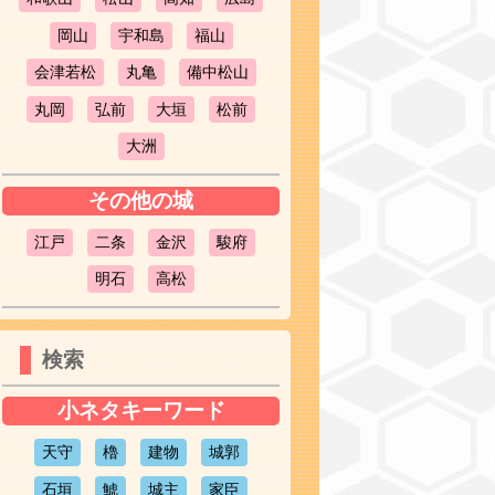
岡山
宇和島
福山
会津若松
丸亀
備中松山
丸岡
弘前
大垣
松前
大洲
その他の城
江戸
二条
金沢
駿府
明石
高松
検索
小ネタキーワード
天守
櫓
建物
城郭
石垣
鯱
城主
家臣