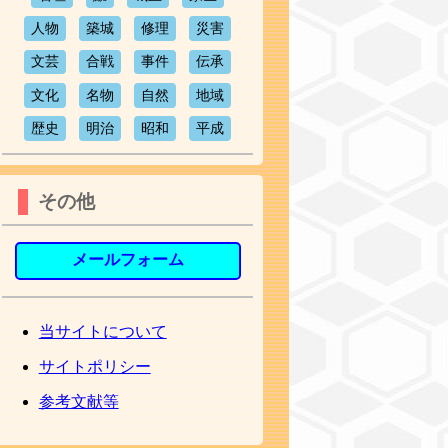
人物
築城
修理
災害
文芸
合戦
事件
伝承
文化
名物
自然
地域
歴史
明治
昭和
平成
その他
メールフォーム
当サイトについて
サイトポリシー
参考文献等