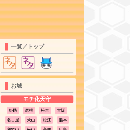
一覧／トップ
お城
モチ化天守
姫路
彦根
松本
大阪
名古屋
犬山
松江
熊本
和歌山
松山
高知
広島