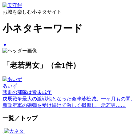
お城を楽しむ小ネタサイト
小ネタキーワード
▼
「老若男女」（全1件）
あいず
悲劇の部隊は皆未成年
戊辰戦争最大の激戦地となった会津若松城。一ヶ月もの間、
新政府軍の砲弾を受け続けて激しく損傷し、老若男……
一覧／トップ