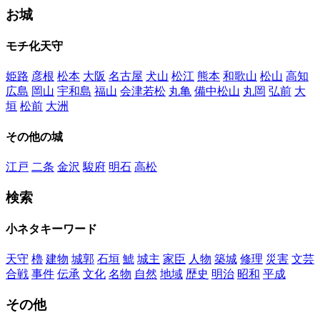
お城
モチ化天守
姫路
彦根
松本
大阪
名古屋
犬山
松江
熊本
和歌山
松山
高知
広島
岡山
宇和島
福山
会津若松
丸亀
備中松山
丸岡
弘前
大
垣
松前
大洲
その他の城
江戸
二条
金沢
駿府
明石
高松
検索
小ネタキーワード
天守
櫓
建物
城郭
石垣
鯱
城主
家臣
人物
築城
修理
災害
文芸
合戦
事件
伝承
文化
名物
自然
地域
歴史
明治
昭和
平成
その他