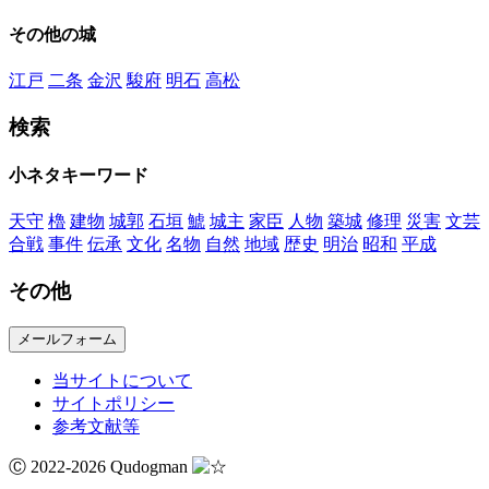
その他の城
江戸
二条
金沢
駿府
明石
高松
検索
小ネタキーワード
天守
櫓
建物
城郭
石垣
鯱
城主
家臣
人物
築城
修理
災害
文芸
合戦
事件
伝承
文化
名物
自然
地域
歴史
明治
昭和
平成
その他
メールフォーム
当サイトについて
サイトポリシー
参考文献等
Ⓒ 2022-2026 Qudogman