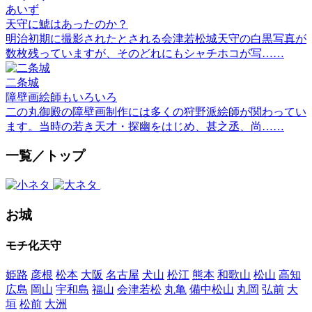
あいず
天守に鯱はあったのか？
明治初期に撮影されたとされる会津若松城天守の白黒写真が
数枚残っていますが、そのどれにもシャチホコが写……
二条城
障壁画絵師もいろいろ
二の丸御殿の障壁画制作には多くの狩野派絵師が関わってい
ます。当時の若き天才・探幽をはじめ、甚之丞、尚……
一覧／トップ
お城
モチ化天守
姫路
彦根
松本
大阪
名古屋
犬山
松江
熊本
和歌山
松山
高知
広島
岡山
宇和島
福山
会津若松
丸亀
備中松山
丸岡
弘前
大
垣
松前
大洲