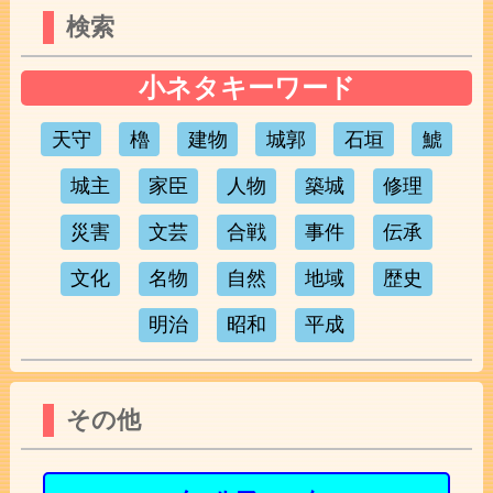
検索
小ネタキーワード
天守
櫓
建物
城郭
石垣
鯱
城主
家臣
人物
築城
修理
災害
文芸
合戦
事件
伝承
文化
名物
自然
地域
歴史
明治
昭和
平成
その他