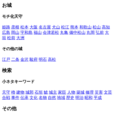
お城
モチ化天守
姫路
彦根
松本
大阪
名古屋
犬山
松江
熊本
和歌山
松山
高知
広島
岡山
宇和島
福山
会津若松
丸亀
備中松山
丸岡
弘前
大
垣
松前
大洲
その他の城
江戸
二条
金沢
駿府
明石
高松
検索
小ネタキーワード
天守
櫓
建物
城郭
石垣
鯱
城主
家臣
人物
築城
修理
災害
文芸
合戦
事件
伝承
文化
名物
自然
地域
歴史
明治
昭和
平成
その他