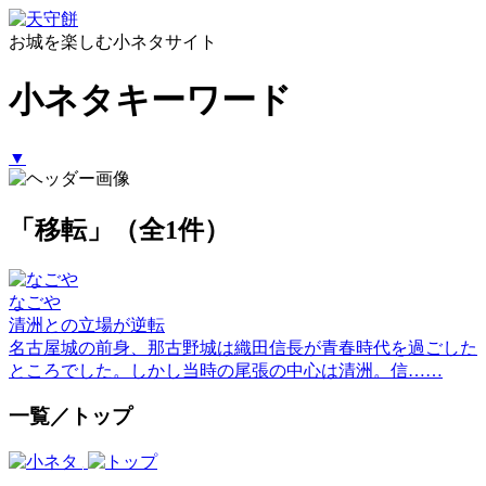
お城を楽しむ小ネタサイト
小ネタキーワード
▼
「移転」（全1件）
なごや
清洲との立場が逆転
名古屋城の前身、那古野城は織田信長が青春時代を過ごした
ところでした。しかし当時の尾張の中心は清洲。信……
一覧／トップ