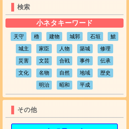
検索
小ネタキーワード
天守
櫓
建物
城郭
石垣
鯱
城主
家臣
人物
築城
修理
災害
文芸
合戦
事件
伝承
文化
名物
自然
地域
歴史
明治
昭和
平成
その他