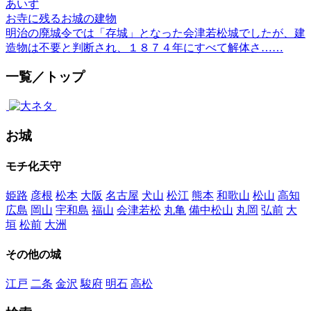
あいず
お寺に残るお城の建物
明治の廃城令では「存城」となった会津若松城でしたが、建
造物は不要と判断され、１８７４年にすべて解体さ……
一覧／トップ
お城
モチ化天守
姫路
彦根
松本
大阪
名古屋
犬山
松江
熊本
和歌山
松山
高知
広島
岡山
宇和島
福山
会津若松
丸亀
備中松山
丸岡
弘前
大
垣
松前
大洲
その他の城
江戸
二条
金沢
駿府
明石
高松