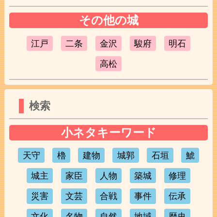
その他の城
江戸
二条
金沢
駿府
明石
高松
検索
小ネタキーワード
天守
櫓
建物
城郭
石垣
鯱
城主
家臣
人物
築城
修理
災害
文芸
合戦
事件
伝承
文化
名物
自然
地域
歴史