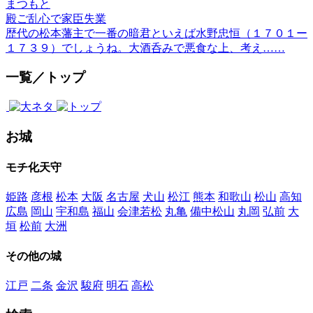
まつもと
殿ご乱心で家臣失業
歴代の松本藩主で一番の暗君といえば水野忠恒（１７０１ー
１７３９）でしょうね。大酒呑みで悪食な上、考え……
一覧／トップ
お城
モチ化天守
姫路
彦根
松本
大阪
名古屋
犬山
松江
熊本
和歌山
松山
高知
広島
岡山
宇和島
福山
会津若松
丸亀
備中松山
丸岡
弘前
大
垣
松前
大洲
その他の城
江戸
二条
金沢
駿府
明石
高松