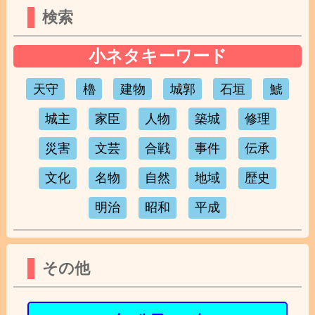
検索
小ネタキーワード
天守
櫓
建物
城郭
石垣
鯱
城主
家臣
人物
築城
修理
災害
文芸
合戦
事件
伝承
文化
名物
自然
地域
歴史
明治
昭和
平成
その他