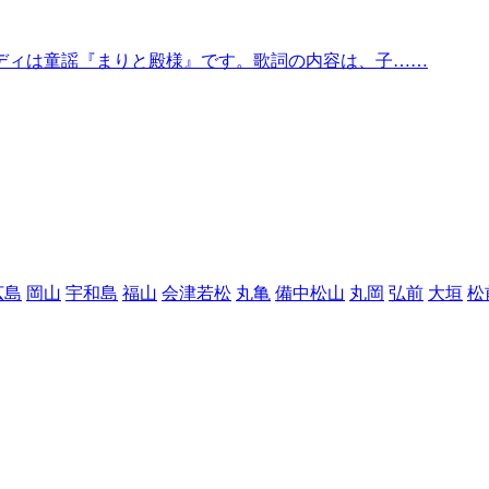
ディは童謡『まりと殿様』です。歌詞の内容は、子……
広島
岡山
宇和島
福山
会津若松
丸亀
備中松山
丸岡
弘前
大垣
松