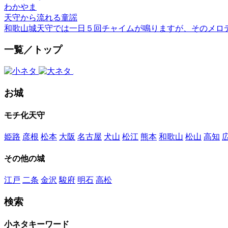
わかやま
天守から流れる童謡
和歌山城天守では一日５回チャイムが鳴りますが、そのメロ
一覧／トップ
お城
モチ化天守
姫路
彦根
松本
大阪
名古屋
犬山
松江
熊本
和歌山
松山
高知
その他の城
江戸
二条
金沢
駿府
明石
高松
検索
小ネタキーワード