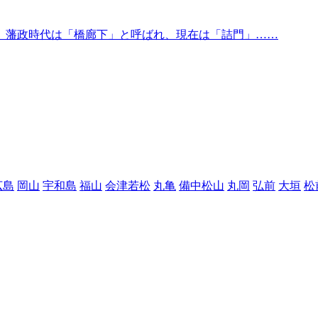
、藩政時代は「橋廊下」と呼ばれ、現在は「詰門」……
広島
岡山
宇和島
福山
会津若松
丸亀
備中松山
丸岡
弘前
大垣
松