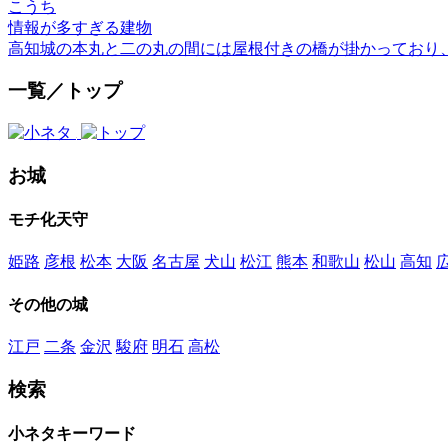
こうち
情報が多すぎる建物
高知城の本丸と二の丸の間には屋根付きの橋が掛かっており
一覧／トップ
お城
モチ化天守
姫路
彦根
松本
大阪
名古屋
犬山
松江
熊本
和歌山
松山
高知
その他の城
江戸
二条
金沢
駿府
明石
高松
検索
小ネタキーワード