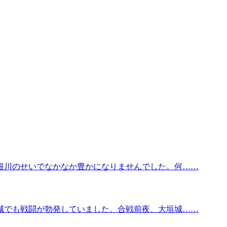
根川のせいでなかなか豊かになりませんでした。何……
城でも戦闘が勃発していました。合戦前夜、大垣城……