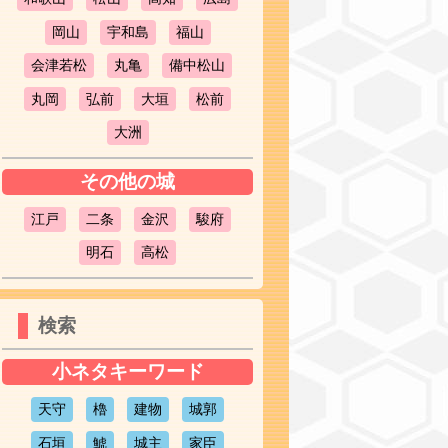
岡山
宇和島
福山
会津若松
丸亀
備中松山
丸岡
弘前
大垣
松前
大洲
その他の城
江戸
二条
金沢
駿府
明石
高松
検索
小ネタキーワード
天守
櫓
建物
城郭
石垣
鯱
城主
家臣