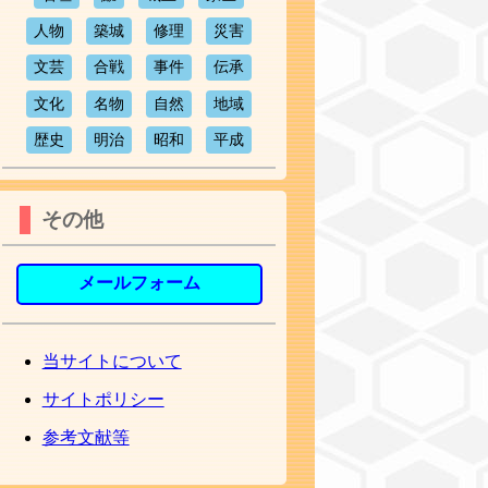
人物
築城
修理
災害
文芸
合戦
事件
伝承
文化
名物
自然
地域
歴史
明治
昭和
平成
その他
メールフォーム
当サイトについて
サイトポリシー
参考文献等