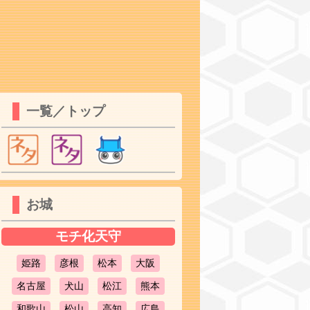
一覧／トップ
お城
モチ化天守
姫路
彦根
松本
大阪
名古屋
犬山
松江
熊本
和歌山
松山
高知
広島