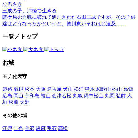
ひろさき
三成の子、津軽で生きる
関ケ原の合戦に破れて処刑された石田三成ですが、その子供
達はどうなったかというと、徳川家がそれほど追及……
一覧／トップ
お城
モチ化天守
姫路
彦根
松本
大阪
名古屋
犬山
松江
熊本
和歌山
松山
高知
広島
岡山
宇和島
福山
会津若松
丸亀
備中松山
丸岡
弘前
大
垣
松前
大洲
その他の城
江戸
二条
金沢
駿府
明石
高松