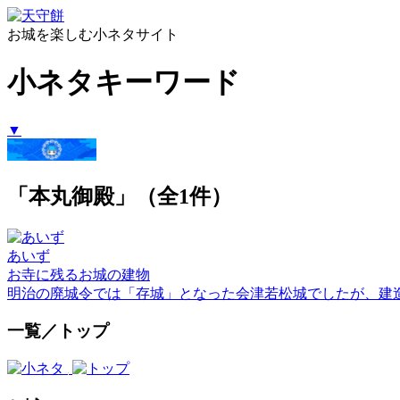
お城を楽しむ小ネタサイト
小ネタキーワード
▼
「本丸御殿」（全1件）
あいず
お寺に残るお城の建物
明治の廃城令では「存城」となった会津若松城でしたが、建
一覧／トップ