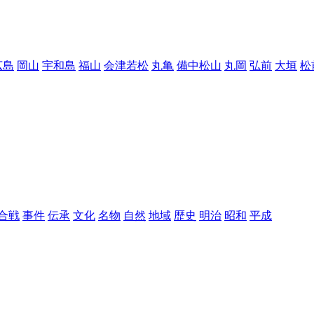
広島
岡山
宇和島
福山
会津若松
丸亀
備中松山
丸岡
弘前
大垣
松
合戦
事件
伝承
文化
名物
自然
地域
歴史
明治
昭和
平成