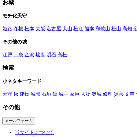
お城
モチ化天守
姫路
彦根
松本
大阪
名古屋
犬山
松江
熊本
和歌山
松山
高知
その他の城
江戸
二条
金沢
駿府
明石
高松
検索
小ネタキーワード
天守
櫓
建物
城郭
石垣
鯱
城主
家臣
人物
築城
修理
災害
文芸
その他
メールフォーム
当サイトについて