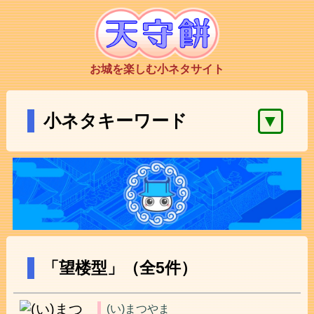
お城を楽しむ小ネタサイト
▼
小ネタキーワード
「望楼型」（全5件）
(い)まつやま