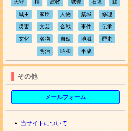
天守
櫓
建物
城郭
石垣
鯱
城主
家臣
人物
築城
修理
災害
文芸
合戦
事件
伝承
文化
名物
自然
地域
歴史
明治
昭和
平成
その他
メールフォーム
当サイトについて