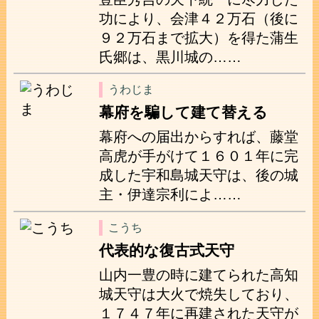
功により、会津４２万石（後に
９２万石まで拡大）を得た蒲生
氏郷は、黒川城の……
うわじま
幕府を騙して建て替える
幕府への届出からすれば、藤堂
高虎が手がけて１６０１年に完
成した宇和島城天守は、後の城
主・伊達宗利によ……
こうち
代表的な復古式天守
山内一豊の時に建てられた高知
城天守は大火で焼失しており、
１７４７年に再建された天守が