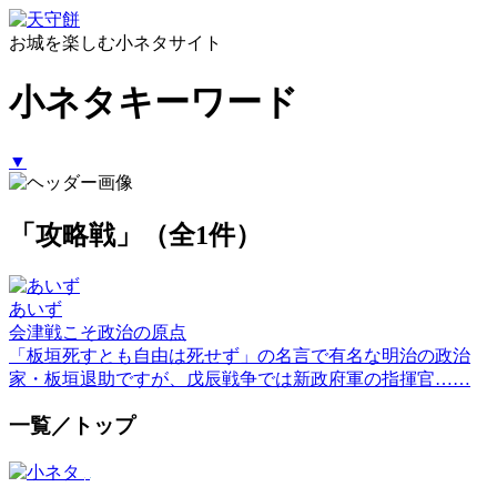
お城を楽しむ小ネタサイト
小ネタキーワード
▼
「攻略戦」（全1件）
あいず
会津戦こそ政治の原点
「板垣死すとも自由は死せず」の名言で有名な明治の政治
家・板垣退助ですが、戊辰戦争では新政府軍の指揮官……
一覧／トップ