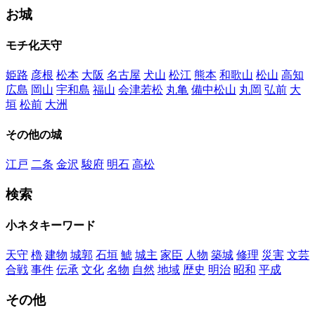
お城
モチ化天守
姫路
彦根
松本
大阪
名古屋
犬山
松江
熊本
和歌山
松山
高知
広島
岡山
宇和島
福山
会津若松
丸亀
備中松山
丸岡
弘前
大
垣
松前
大洲
その他の城
江戸
二条
金沢
駿府
明石
高松
検索
小ネタキーワード
天守
櫓
建物
城郭
石垣
鯱
城主
家臣
人物
築城
修理
災害
文芸
合戦
事件
伝承
文化
名物
自然
地域
歴史
明治
昭和
平成
その他