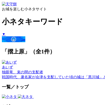
お城を楽しむ小ネタサイト
小ネタキーワード
▼
「摺上原」（全1件）
あいず
独眼竜、束の間の支配者
戦国時代、蘆名家が会津を支配していた頃の城は「黒川城」
一覧／トップ