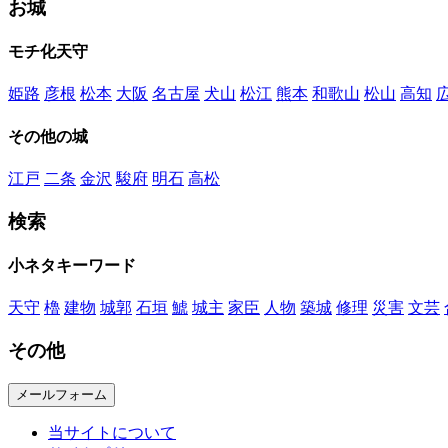
お城
モチ化天守
姫路
彦根
松本
大阪
名古屋
犬山
松江
熊本
和歌山
松山
高知
その他の城
江戸
二条
金沢
駿府
明石
高松
検索
小ネタキーワード
天守
櫓
建物
城郭
石垣
鯱
城主
家臣
人物
築城
修理
災害
文芸
その他
メールフォーム
当サイトについて