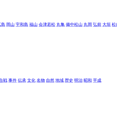
広島
岡山
宇和島
福山
会津若松
丸亀
備中松山
丸岡
弘前
大垣
松
合戦
事件
伝承
文化
名物
自然
地域
歴史
明治
昭和
平成