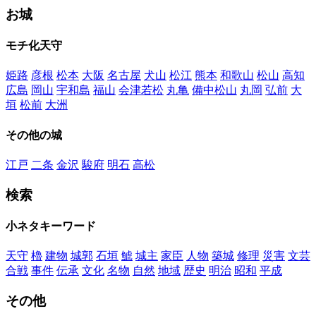
お城
モチ化天守
姫路
彦根
松本
大阪
名古屋
犬山
松江
熊本
和歌山
松山
高知
広島
岡山
宇和島
福山
会津若松
丸亀
備中松山
丸岡
弘前
大
垣
松前
大洲
その他の城
江戸
二条
金沢
駿府
明石
高松
検索
小ネタキーワード
天守
櫓
建物
城郭
石垣
鯱
城主
家臣
人物
築城
修理
災害
文芸
合戦
事件
伝承
文化
名物
自然
地域
歴史
明治
昭和
平成
その他