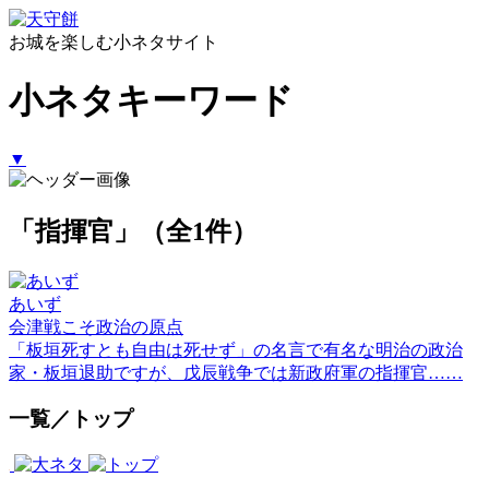
お城を楽しむ小ネタサイト
小ネタキーワード
▼
「指揮官」（全1件）
あいず
会津戦こそ政治の原点
「板垣死すとも自由は死せず」の名言で有名な明治の政治
家・板垣退助ですが、戊辰戦争では新政府軍の指揮官……
一覧／トップ