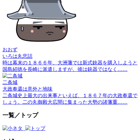
おおず
いろは丸悲話
時は幕末の１８６６年、大洲藩では新式銃器を購入しようと
国島紹徳を長崎に派遣しますが、彼は銃器ではなく……
二条城
大政奉還は意外と地味
二条城史上最大の出来事といえば、１８６７年の大政奉還で
しょう。二の丸御殿大広間に集まった大勢の諸藩重……
一覧／トップ