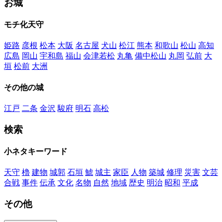
お城
モチ化天守
姫路
彦根
松本
大阪
名古屋
犬山
松江
熊本
和歌山
松山
高知
広島
岡山
宇和島
福山
会津若松
丸亀
備中松山
丸岡
弘前
大
垣
松前
大洲
その他の城
江戸
二条
金沢
駿府
明石
高松
検索
小ネタキーワード
天守
櫓
建物
城郭
石垣
鯱
城主
家臣
人物
築城
修理
災害
文芸
合戦
事件
伝承
文化
名物
自然
地域
歴史
明治
昭和
平成
その他