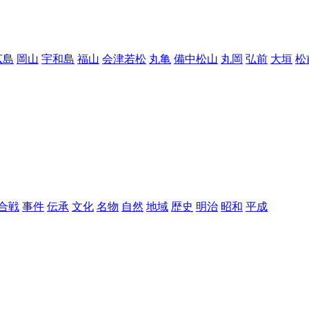
広島
岡山
宇和島
福山
会津若松
丸亀
備中松山
丸岡
弘前
大垣
松
合戦
事件
伝承
文化
名物
自然
地域
歴史
明治
昭和
平成