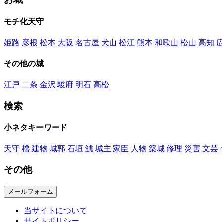
モチ化天守
姫路
彦根
松本
大阪
名古屋
犬山
松江
熊本
和歌山
松山
高知
その他の城
江戸
二条
金沢
駿府
明石
高松
検索
小ネタキーワード
天守
櫓
建物
城郭
石垣
鯱
城主
家臣
人物
築城
修理
災害
文芸
その他
メールフォーム
当サイトについて
サイトポリシー