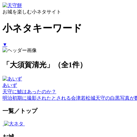
お城を楽しむ小ネタサイト
小ネタキーワード
▼
「大須賀清光」（全1件）
あいず
天守に鯱はあったのか？
明治初期に撮影されたとされる会津若松城天守の白黒写真が
一覧／トップ
お城