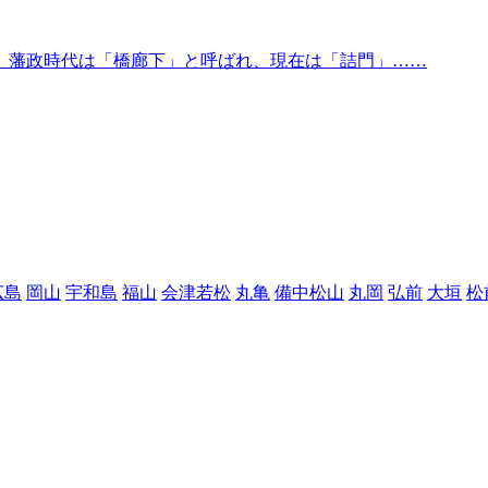
、藩政時代は「橋廊下」と呼ばれ、現在は「詰門」……
広島
岡山
宇和島
福山
会津若松
丸亀
備中松山
丸岡
弘前
大垣
松