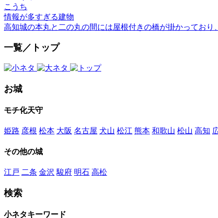
こうち
情報が多すぎる建物
高知城の本丸と二の丸の間には屋根付きの橋が掛かっており
一覧／トップ
お城
モチ化天守
姫路
彦根
松本
大阪
名古屋
犬山
松江
熊本
和歌山
松山
高知
その他の城
江戸
二条
金沢
駿府
明石
高松
検索
小ネタキーワード