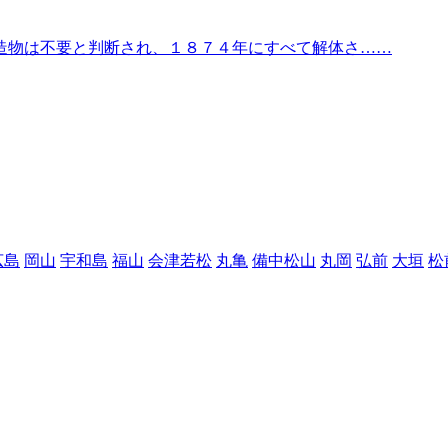
造物は不要と判断され、１８７４年にすべて解体さ……
広島
岡山
宇和島
福山
会津若松
丸亀
備中松山
丸岡
弘前
大垣
松