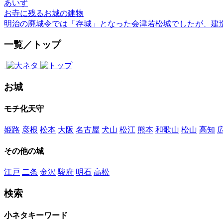
あいず
お寺に残るお城の建物
明治の廃城令では「存城」となった会津若松城でしたが、建
一覧／トップ
お城
モチ化天守
姫路
彦根
松本
大阪
名古屋
犬山
松江
熊本
和歌山
松山
高知
その他の城
江戸
二条
金沢
駿府
明石
高松
検索
小ネタキーワード