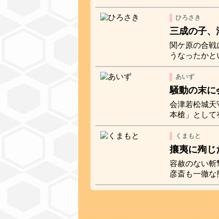
ひろさき
三成の子、
関ケ原の合戦
うなったかと
あいず
騒動の末に
会津若松城天
本槍」として
くまもと
攘夷に殉じ
容赦のない斬
彦斎も一徹な