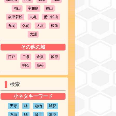
岡山
宇和島
福山
会津若松
丸亀
備中松山
丸岡
弘前
大垣
松前
大洲
その他の城
江戸
二条
金沢
駿府
明石
高松
検索
小ネタキーワード
天守
櫓
建物
城郭
石垣
鯱
城主
家臣