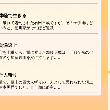
津軽で生きる
に破れて処刑された石田三成ですが、その子供達はど
いうと、徳川家がそれほど追及……
会津返上
守を七重から五重に変えた加藤明成は、「賤ケ岳の七
有名な加藤嘉明を父に持ちます……
た人斬り
撃で、幕末の四大人斬りの一人として恐れられた河上
熊本男児でした。青年期に藩主……