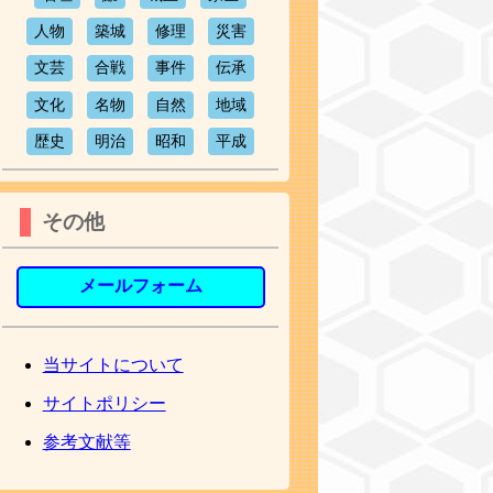
人物
築城
修理
災害
文芸
合戦
事件
伝承
文化
名物
自然
地域
歴史
明治
昭和
平成
その他
メールフォーム
当サイトについて
サイトポリシー
参考文献等