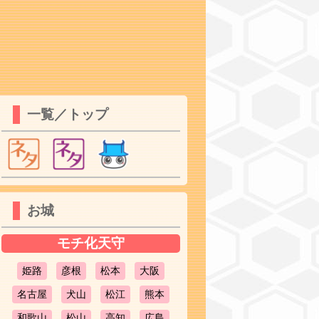
一覧／トップ
お城
モチ化天守
姫路
彦根
松本
大阪
名古屋
犬山
松江
熊本
和歌山
松山
高知
広島