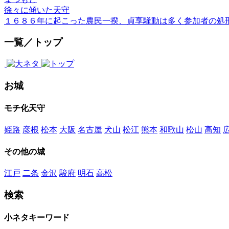
徐々に傾いた天守
１６８６年に起こった農民一揆、貞享騒動は多く参加者の処
一覧／トップ
お城
モチ化天守
姫路
彦根
松本
大阪
名古屋
犬山
松江
熊本
和歌山
松山
高知
その他の城
江戸
二条
金沢
駿府
明石
高松
検索
小ネタキーワード