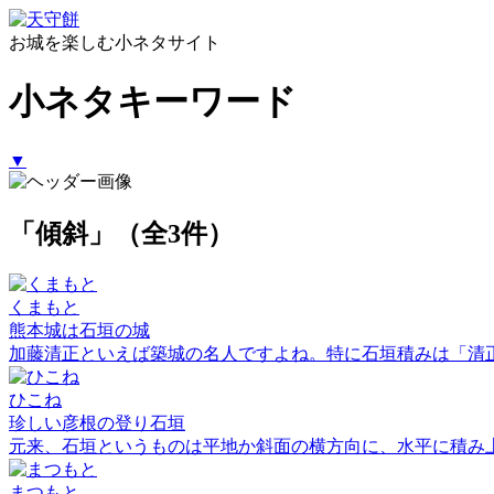
お城を楽しむ小ネタサイト
小ネタキーワード
▼
「傾斜」（全3件）
くまもと
熊本城は石垣の城
加藤清正といえば築城の名人ですよね。特に石垣積みは「清
ひこね
珍しい彦根の登り石垣
元来、石垣というものは平地か斜面の横方向に、水平に積み
まつもと