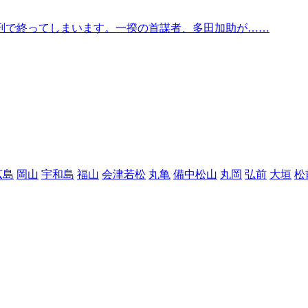
刑で終ってしまいます。一揆の首謀者、多田加助が……
広島
岡山
宇和島
福山
会津若松
丸亀
備中松山
丸岡
弘前
大垣
松