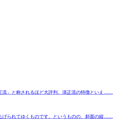
正流」と称されるほど大評判。清正流の特徴といえ……
上げられてゆくものです。というものの、斜面の縦……