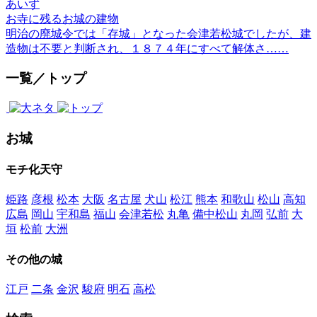
あいず
お寺に残るお城の建物
明治の廃城令では「存城」となった会津若松城でしたが、建
造物は不要と判断され、１８７４年にすべて解体さ……
一覧／トップ
お城
モチ化天守
姫路
彦根
松本
大阪
名古屋
犬山
松江
熊本
和歌山
松山
高知
広島
岡山
宇和島
福山
会津若松
丸亀
備中松山
丸岡
弘前
大
垣
松前
大洲
その他の城
江戸
二条
金沢
駿府
明石
高松