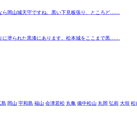
なら岡山城天守ですね。黒い下見板張り、ところど……
りに塗られた黒漆にあります。松本城をここまで黒……
広島
岡山
宇和島
福山
会津若松
丸亀
備中松山
丸岡
弘前
大垣
松