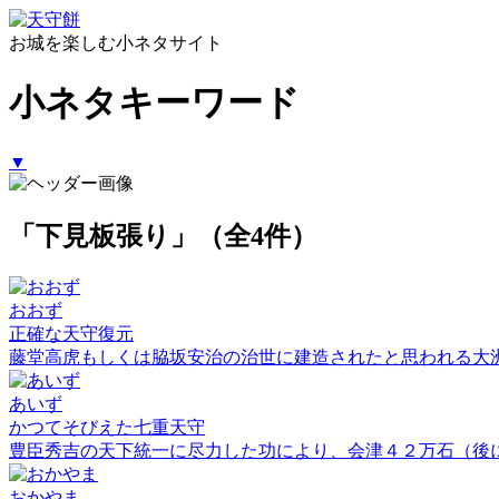
お城を楽しむ小ネタサイト
小ネタキーワード
▼
「下見板張り」（全4件）
おおず
正確な天守復元
藤堂高虎もしくは脇坂安治の治世に建造されたと思われる大
あいず
かつてそびえた七重天守
豊臣秀吉の天下統一に尽力した功により、会津４２万石（後
おかやま