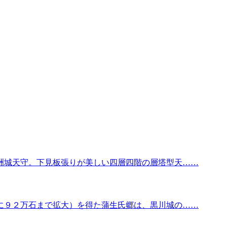
洲城天守。下見板張りが美しい四層四階の層塔型天……
に９２万石まで拡大）を得た蒲生氏郷は、黒川城の……