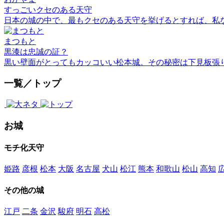
すっごいクセのある天守
日本の城の中で、最もクセのある天守を挙げるとすれば、私
まつもと
黒漆は忠誠の証？
黒い壁面がとってもカッコいい松本城。その秘密は下見板張
一覧／トップ
お城
モチ化天守
姫路
彦根
松本
大阪
名古屋
犬山
松江
熊本
和歌山
松山
高知
その他の城
江戸
二条
金沢
駿府
明石
高松