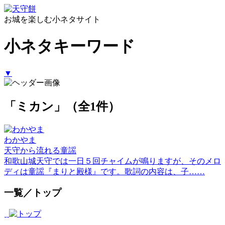
お城を楽しむ小ネタサイト
小ネタキーワード
▼
「ミカン」（全1件）
わかやま
天守から流れる童謡
和歌山城天守では一日５回チャイムが鳴りますが、そのメロ
ディは童謡『まりと殿様』です。歌詞の内容は、子……
一覧／トップ