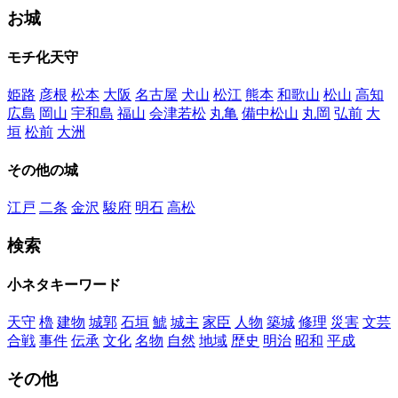
お城
モチ化天守
姫路
彦根
松本
大阪
名古屋
犬山
松江
熊本
和歌山
松山
高知
広島
岡山
宇和島
福山
会津若松
丸亀
備中松山
丸岡
弘前
大
垣
松前
大洲
その他の城
江戸
二条
金沢
駿府
明石
高松
検索
小ネタキーワード
天守
櫓
建物
城郭
石垣
鯱
城主
家臣
人物
築城
修理
災害
文芸
合戦
事件
伝承
文化
名物
自然
地域
歴史
明治
昭和
平成
その他