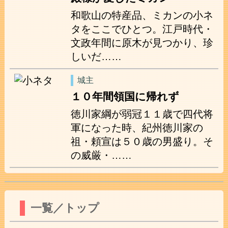
和歌山の特産品、ミカンの小ネ
タをここでひとつ。江戸時代・
文政年間に原木が見つかり、珍
しいだ……
城主
１０年間領国に帰れず
徳川家綱が弱冠１１歳で四代将
軍になった時、紀州徳川家の
祖・頼宣は５０歳の男盛り。そ
の威厳・……
一覧／トップ