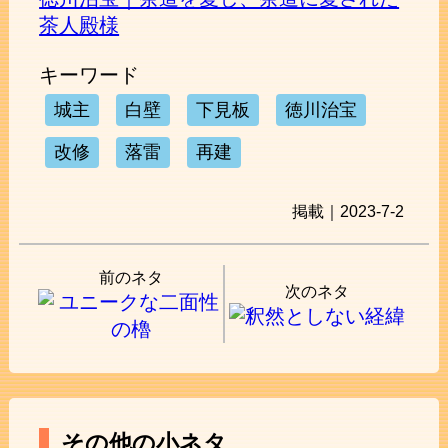
茶人殿様
キーワード
城主
白壁
下見板
徳川治宝
改修
落雷
再建
掲載｜2023-7-2
前のネタ
次のネタ
その他の小ネタ