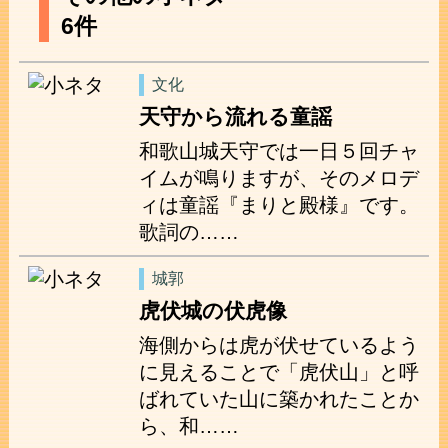
6件
文化
天守から流れる童謡
和歌山城天守では一日５回チャ
イムが鳴りますが、そのメロデ
ィは童謡『まりと殿様』です。
歌詞の……
城郭
虎伏城の伏虎像
海側からは虎が伏せているよう
に見えることで「虎伏山」と呼
ばれていた山に築かれたことか
ら、和……