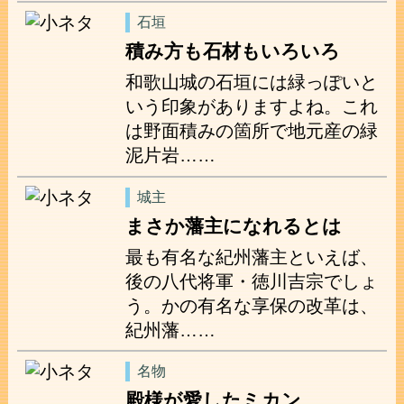
石垣
積み方も石材もいろいろ
和歌山城の石垣には緑っぽいと
いう印象がありますよね。これ
は野面積みの箇所で地元産の緑
泥片岩……
城主
まさか藩主になれるとは
最も有名な紀州藩主といえば、
後の八代将軍・徳川吉宗でしょ
う。かの有名な享保の改革は、
紀州藩……
名物
殿様が愛したミカン