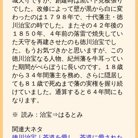
城天守ですが、創建時は黒い下見板張り
でした。改修によって壁が黒から白に変
わったのは１７９８年で、十代藩主・徳
川治宝の時でした。またその４２年後の
１８５０年、４年前の落雷で焼失してい
た天守を再建させたのも徳川治宝でし
た。もうお気づきかと思いますが、この
徳川治宝なる人物、紀州藩を牛耳ってい
た期間がべらぼうに長いのです。１８歳
から３４年間藩主を務め、さらに隠居し
ても８１歳で死ぬまで藩の実権を握り続
けていました。通算すると６４年間にも
なります。
※ 読み：治宝⇒はるとみ
関連大ネタ
徳川治宝｜茶道を愛し、茶道に愛された