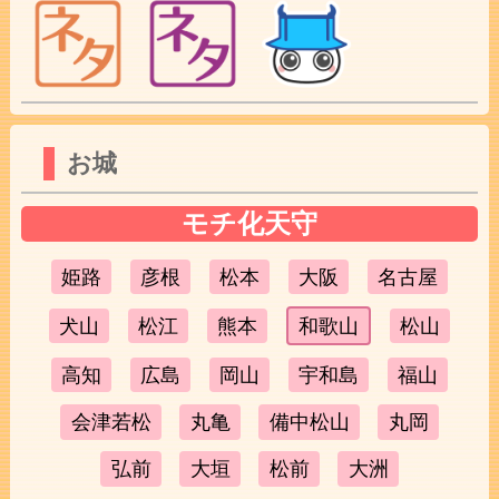
お城
モチ化天守
姫路
彦根
松本
大阪
名古屋
犬山
松江
熊本
和歌山
松山
高知
広島
岡山
宇和島
福山
会津若松
丸亀
備中松山
丸岡
弘前
大垣
松前
大洲