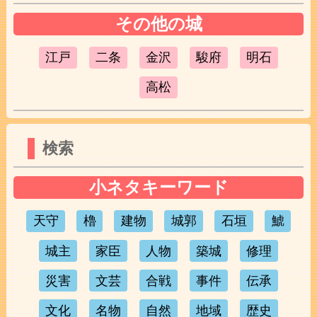
その他の城
江戸
二条
金沢
駿府
明石
高松
検索
小ネタキーワード
天守
櫓
建物
城郭
石垣
鯱
城主
家臣
人物
築城
修理
災害
文芸
合戦
事件
伝承
文化
名物
自然
地域
歴史