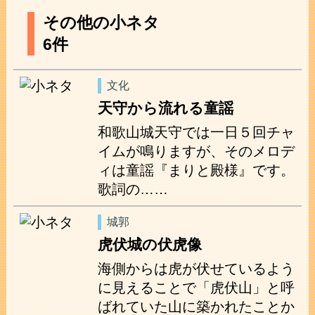
その他の小ネタ
6件
文化
天守から流れる童謡
和歌山城天守では一日５回チャ
イムが鳴りますが、そのメロデ
ィは童謡『まりと殿様』です。
歌詞の……
城郭
虎伏城の伏虎像
海側からは虎が伏せているよう
に見えることで「虎伏山」と呼
ばれていた山に築かれたことか