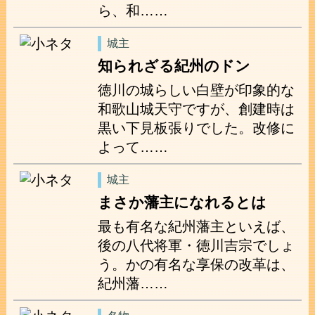
ら、和……
城主
知られざる紀州のドン
徳川の城らしい白壁が印象的な
和歌山城天守ですが、創建時は
黒い下見板張りでした。改修に
よって……
城主
まさか藩主になれるとは
最も有名な紀州藩主といえば、
後の八代将軍・徳川吉宗でしょ
う。かの有名な享保の改革は、
紀州藩……