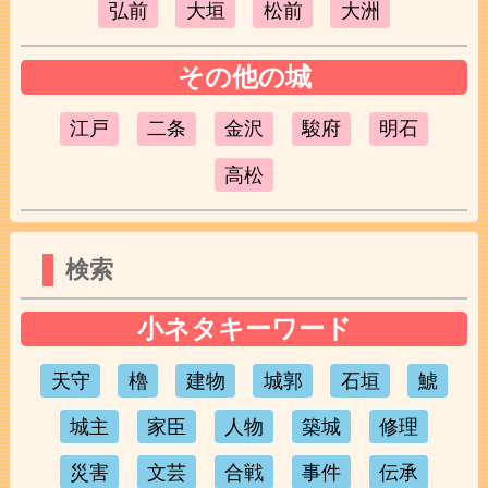
弘前
大垣
松前
大洲
その他の城
江戸
二条
金沢
駿府
明石
高松
検索
小ネタキーワード
天守
櫓
建物
城郭
石垣
鯱
城主
家臣
人物
築城
修理
災害
文芸
合戦
事件
伝承