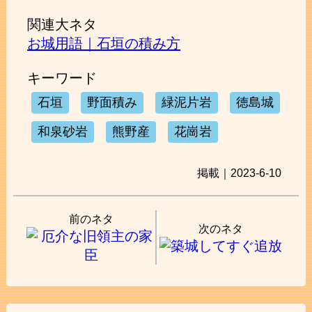
関連大ネタ
お城用語｜石垣の積み方
キーワード
石垣
野面積み
緑泥片岩
徳島城
和泉砂岩
熊野産
花崗岩
掲載｜2023-6-10
前のネタ
次のネタ