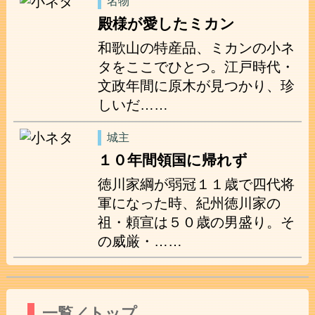
名物
殿様が愛したミカン
和歌山の特産品、ミカンの小ネ
タをここでひとつ。江戸時代・
文政年間に原木が見つかり、珍
しいだ……
城主
１０年間領国に帰れず
徳川家綱が弱冠１１歳で四代将
軍になった時、紀州徳川家の
祖・頼宣は５０歳の男盛り。そ
の威厳・……
一覧／トップ