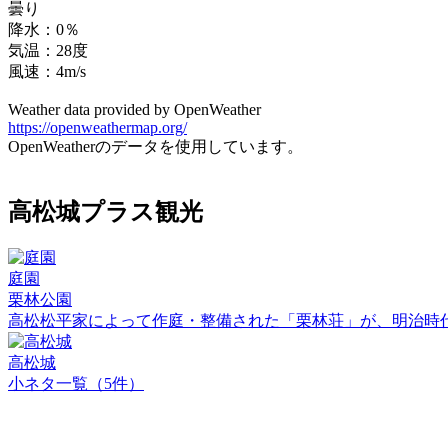
曇り
降水：0％
気温：28度
風速：4m/s
Weather data provided by OpenWeather
https://openweathermap.org/
OpenWeatherのデータを使用しています。
高松城プラス観光
庭園
栗林公園
高松松平家によって作庭・整備された「栗林荘」が、明治時
高松城
小ネタ一覧（5件）