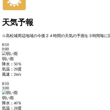
天気予報
☆高松城周辺地域の今後２４時間の天気の予測を３時間毎に
8/10
0:00
弱い雨
降水：50％
気温：29度
風速：2m/s
8/10
3:00
弱い雨
降水：40％
気温：28度