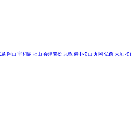
広島
岡山
宇和島
福山
会津若松
丸亀
備中松山
丸岡
弘前
大垣
松