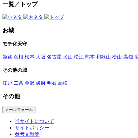
一覧／トップ
お城
モチ化天守
姫路
彦根
松本
大阪
名古屋
犬山
松江
熊本
和歌山
松山
高知
その他の城
江戸
二条
金沢
駿府
明石
高松
その他
メールフォーム
当サイトについて
サイトポリシー
参考文献等