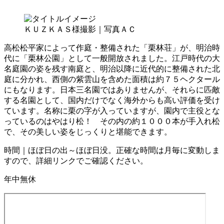
ＫＵＺＫＡＳ様撮影｜写真ＡＣ
高松松平家によって作庭・整備された「栗林荘」が、明治時
代に「栗林公園」として一般開放されました。江戸時代の大
名庭園の姿を残す南庭と、明治以降に近代的に整備された北
庭に分かれ、西側の紫雲山を含めた面積は約７５ヘクタール
にもなります。日本三名園ではありませんが、それらに匹敵
する名園として、国内だけでなく海外からも高い評価を受け
ています。名称に栗の字が入っていますが、園内で主役とな
っているのはやはり松！ その内の約１０００本が手入れ松
で、その美しい姿をじっくりと堪能できます。
時間｜ほぼ日の出～ほぼ日没。正確な時間は月毎に変動しま
すので、詳細リンクでご確認ください。
年中無休