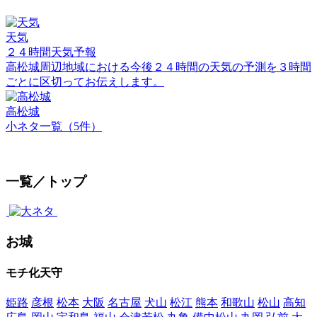
天気
２４時間天気予報
高松城周辺地域における今後２４時間の天気の予測を３時間
ごとに区切ってお伝えします。
高松城
小ネタ一覧（5件）
一覧／トップ
お城
モチ化天守
姫路
彦根
松本
大阪
名古屋
犬山
松江
熊本
和歌山
松山
高知