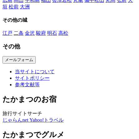
広島
岡山
宇和島
福山
会津若松
丸亀
備中松山
丸岡
弘前
大
垣
松前
大洲
その他の城
江戸
二条
金沢
駿府
明石
高松
その他
メールフォーム
当サイトについて
サイトポリシー
参考文献等
たかまつのお宿
旅行サイトサーチ
じゃらんnet
Yahoo!トラベル
たかまつでグルメ