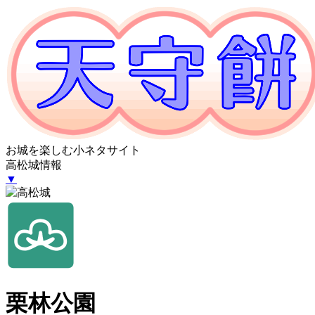
お城を楽しむ小ネタサイト
高松城情報
▼
栗林公園