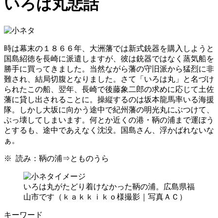
いろは丸悲話
時は幕末の１８６６年、大洲藩では新式銃器を購入しようと
国島紹徳を長崎に派遣しますが、彼は銃器ではなく蒸気船を
勝手に買ってきました。当然ながら藩の守旧派から猛烈に非
難され、結局切腹となりました。さて「いろは丸」と名づけ
られたこの船、翌年、長崎で後藤象二郎の求めに応じて土佐
藩に貸し出されることに。操縦するのは坂本龍馬率いる海援
隊。しかし大坂に向かう途中で紀州藩の明光丸にぶつけて、
ぶっ壊してしまいます。何とか近くの港・鞆の浦まで運ぼう
とするも、途中であえなく沈没。国島さん、浮かばれないな
ぁ。
※ 読み：鞆の浦⇒とものうら
いろは丸がたどり着けなかった鞆の浦。広島県福
山市です（ｋａｋｋｉｋｏ様撮影｜写真ＡＣ）
キーワード