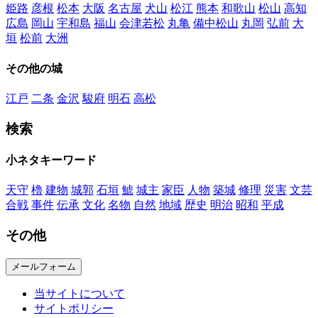
姫路
彦根
松本
大阪
名古屋
犬山
松江
熊本
和歌山
松山
高知
広島
岡山
宇和島
福山
会津若松
丸亀
備中松山
丸岡
弘前
大
垣
松前
大洲
その他の城
江戸
二条
金沢
駿府
明石
高松
検索
小ネタキーワード
天守
櫓
建物
城郭
石垣
鯱
城主
家臣
人物
築城
修理
災害
文芸
合戦
事件
伝承
文化
名物
自然
地域
歴史
明治
昭和
平成
その他
メールフォーム
当サイトについて
サイトポリシー