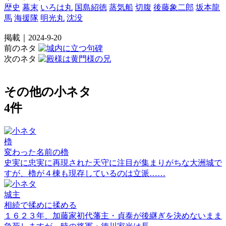
歴史
幕末
いろは丸
国島紹徳
蒸気船
切腹
後藤象二郎
坂本龍
馬
海援隊
明光丸
沈没
掲載｜2024-9-20
前のネタ
次のネタ
その他の小ネタ
4件
櫓
変わった名前の櫓
史実に忠実に再現された天守に注目が集まりがちな大洲城で
すが、櫓が４棟も現存しているのは立派……
城主
相続で揉めに揉める
１６２３年、加藤家初代藩主・貞泰が後継ぎを決めないまま