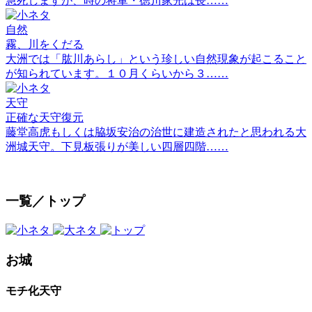
急死しますが、時の将軍・徳川家光は長……
自然
霧、川をくだる
大洲では「肱川あらし」という珍しい自然現象が起こること
が知られています。１０月くらいから３……
天守
正確な天守復元
藤堂高虎もしくは脇坂安治の治世に建造されたと思われる大
洲城天守。下見板張りが美しい四層四階……
一覧／トップ
お城
モチ化天守