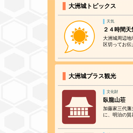
大洲城トピックス
天気
２４時間天
大洲城周辺地
区切ってお伝
大洲城プラス観光
文化財
臥龍山荘
加藤家三代藩
に、明治の貿