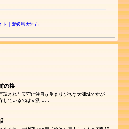
イト｜愛媛県大洲市
前の櫓
再現された天守に注目が集まりがちな大洲城ですが、
存しているのは立派……
話