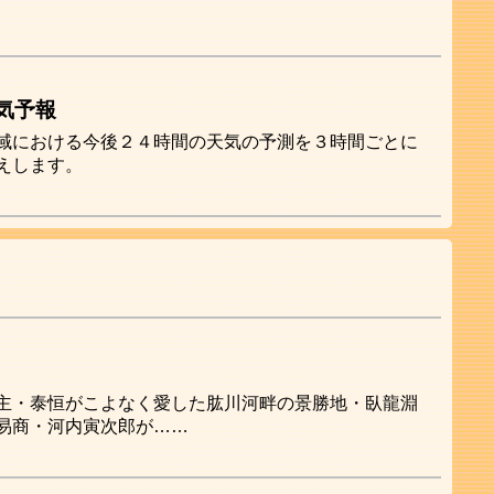
気予報
域における今後２４時間の天気の予測を３時間ごとに
えします。
主・泰恒がこよなく愛した肱川河畔の景勝地・臥龍淵
易商・河内寅次郎が……