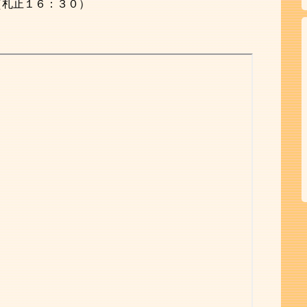
（札止１６：３０）