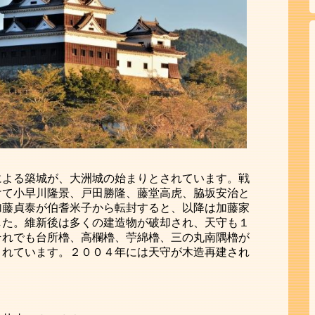
による築城が、大洲城の始まりとされています。戦
けて小早川隆景、戸田勝隆、藤堂高虎、脇坂安治と
加藤貞泰が伯耆米子から転封すると、以降は加藤家
した。維新後は多くの建造物が破却され、天守も１
それでも台所櫓、高欄櫓、苧綿櫓、三の丸南隅櫓が
されています。２００４年には天守が木造再建され