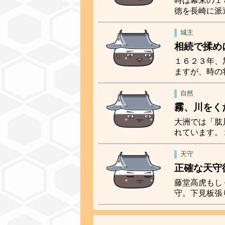
時は幕末の１
徳を長崎に派
城主
相続で揉め
１６２３年、
ますが、時の
自然
霧、川をく
大洲では「肱
れています。
天守
正確な天守
藤堂高虎もし
守。下見板張