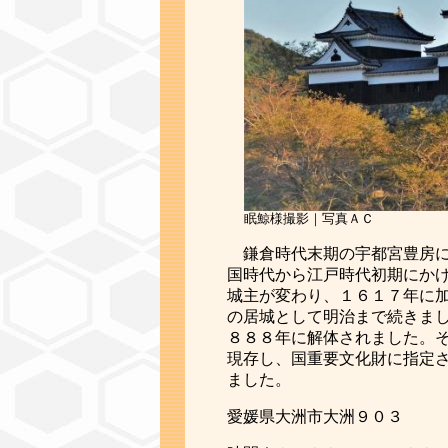
眠鯨様撮影｜写真ＡＣ
鎌倉時代末期の宇都宮豊房
国時代から江戸時代初期にか
城主が変わり、１６１７年に
の居城として明治まで続きま
８８８年に解体されました。
現存し、国重要文化財に指定
ました。
愛媛県大洲市大洲９０３