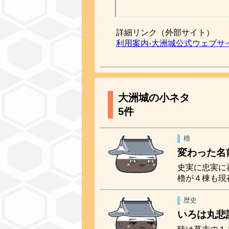
詳細リンク（外部サイト）
利用案内‐大洲城公式ウェブサ
大洲城の小ネタ
5件
櫓
変わった名
史実に忠実に
櫓が４棟も現
歴史
いろは丸悲