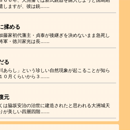
８６６年、大洲藩では新式銃器を購入しようと国島紹
遣しますが、彼は銃……
に揉める
加藤家初代藩主・貞泰が後継ぎを決めないまま急死し
将軍・徳川家光は長……
だる
川あらし」という珍しい自然現象が起こることが知ら
１０月くらいから３……
復元
くは脇坂安治の治世に建造されたと思われる大洲城天
りが美しい四層四階……