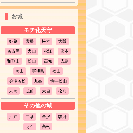
お城
モチ化天守
姫路
彦根
松本
大阪
名古屋
犬山
松江
熊本
和歌山
松山
高知
広島
岡山
宇和島
福山
会津若松
丸亀
備中松山
丸岡
弘前
大垣
松前
その他の城
江戸
二条
金沢
駿府
明石
高松