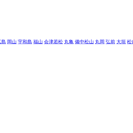
広島
岡山
宇和島
福山
会津若松
丸亀
備中松山
丸岡
弘前
大垣
松