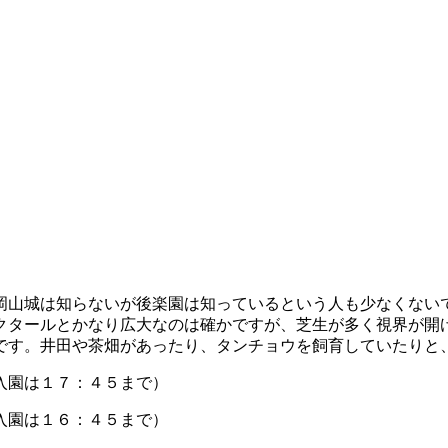
岡山城は知らないが後楽園は知っているという人も少なくない
クタールとかなり広大なのは確かですが、芝生が多く視界が開
です。井田や茶畑があったり、タンチョウを飼育していたりと
入園は１７：４５まで）
入園は１６：４５まで）