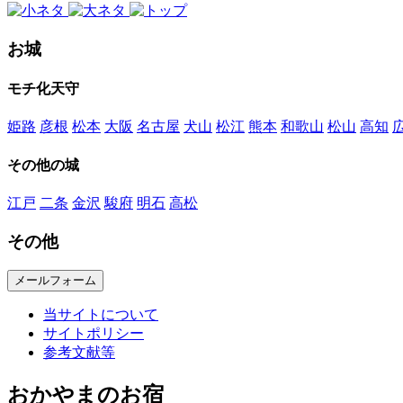
お城
モチ化天守
姫路
彦根
松本
大阪
名古屋
犬山
松江
熊本
和歌山
松山
高知
その他の城
江戸
二条
金沢
駿府
明石
高松
その他
メールフォーム
当サイトについて
サイトポリシー
参考文献等
おかやまのお宿