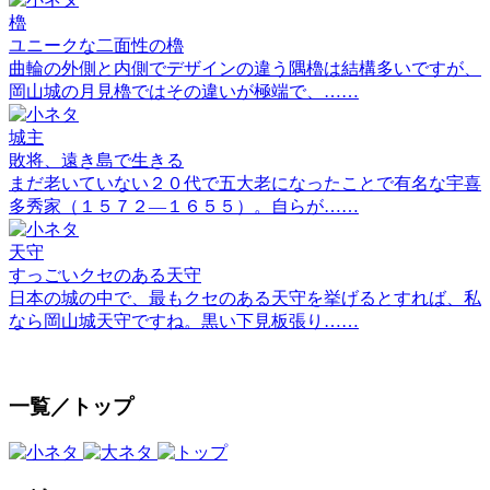
櫓
ユニークな二面性の櫓
曲輪の外側と内側でデザインの違う隅櫓は結構多いですが、
岡山城の月見櫓ではその違いが極端で、……
城主
敗将、遠き島で生きる
まだ老いていない２０代で五大老になったことで有名な宇喜
多秀家（１５７２―１６５５）。自らが……
天守
すっごいクセのある天守
日本の城の中で、最もクセのある天守を挙げるとすれば、私
なら岡山城天守ですね。黒い下見板張り……
一覧／トップ