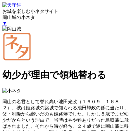
お城を楽しむ小ネタサイト
岡山城の小ネタ
▼
幼少が理由で領地替わる
岡山の名君として誉れ高い池田光政（１６０９―１６８
２）。彼は姫路城の築城で知られる池田輝政の孫に当たり、
父・利隆から継いだのも姫路藩でした。しかし８歳でまだ幼
少だからという理由で、当時はやや難ありだった鳥取藩に飛
ばされました。それから時が経ち、２４歳で遂に岡山藩に移