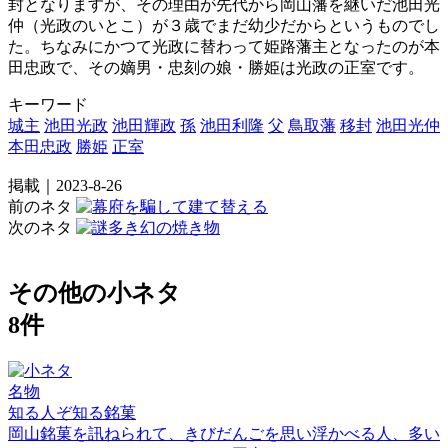
封となりますが、その理由が先代から岡山藩を継いだ池田光
仲（光政のいとこ）が３歳でまだ幼少だからというものでし
た。ちなみにかつて光政に替わって姫路藩主となったのが本
田忠政で、その嫡男・忠刻の娘・勝姫は光政の正室です。
キーワード
城主
池田光政
池田輝政
孫
池田利隆
父
鳥取藩
移封
池田光仲
本田忠政
勝姫
正室
掲載｜2023-8-26
前のネタ
次のネタ
その他の小ネタ
8件
名物
知る人ぞ知る銘菓
岡山銘菓を訊ねられて、きびだんごを思い浮かべる人、多い