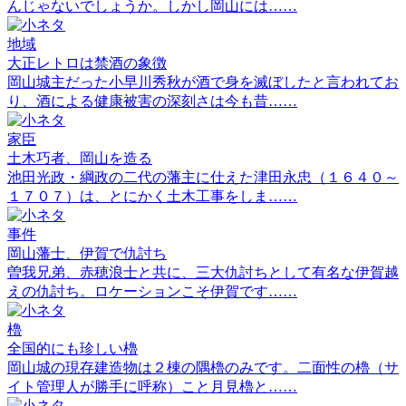
んじゃないでしょうか。しかし岡山には……
地域
大正レトロは禁酒の象徴
岡山城主だった小早川秀秋が酒で身を滅ぼしたと言われてお
り、酒による健康被害の深刻さは今も昔……
家臣
土木巧者、岡山を造る
池田光政・綱政の二代の藩主に仕えた津田永忠（１６４０～
１７０７）は、とにかく土木工事をしま……
事件
岡山藩士、伊賀で仇討ち
曽我兄弟、赤穂浪士と共に、三大仇討ちとして有名な伊賀越
えの仇討ち。ロケーションこそ伊賀です……
櫓
全国的にも珍しい櫓
岡山城の現存建造物は２棟の隅櫓のみです。二面性の櫓（サ
イト管理人が勝手に呼称）こと月見櫓と……