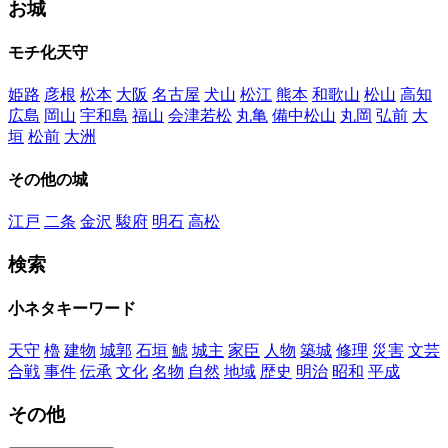
お城
モチ化天守
姫路
彦根
松本
大阪
名古屋
犬山
松江
熊本
和歌山
松山
高知
広島
岡山
宇和島
福山
会津若松
丸亀
備中松山
丸岡
弘前
大
垣
松前
大洲
その他の城
江戸
二条
金沢
駿府
明石
高松
検索
小ネタキーワード
天守
櫓
建物
城郭
石垣
鯱
城主
家臣
人物
築城
修理
災害
文芸
合戦
事件
伝承
文化
名物
自然
地域
歴史
明治
昭和
平成
その他