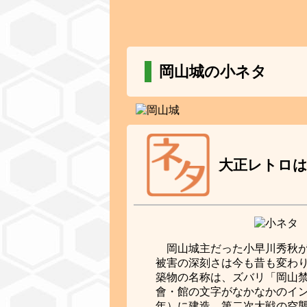
岡山城の小ネタ
大正レトロは
岡山城主だった小早川秀秋
被害の深刻さは今も昔も変わ
築物の名称は、ズバリ「岡山
會・館の文字がなかなかのイ
年）に建造。第二次大戦の空