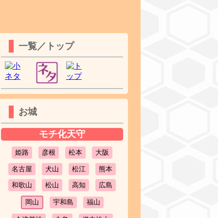
一覧／トップ
お城
モチ化天守
姫路
彦根
松本
大阪
名古屋
犬山
松江
熊本
和歌山
松山
高知
広島
岡山
宇和島
福山