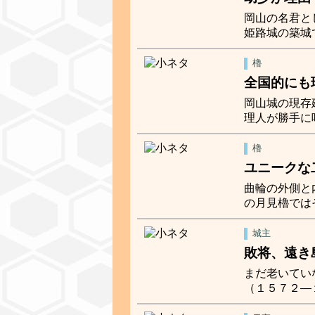
岡山の名君と
姫路城の築城
櫓
全国的にも
岡山城の現存
理人が勝手に
櫓
ユニークな
曲輪の外側と
の月見櫓では
城主
敗将、遠き
まだ老いてい
（１５７２―