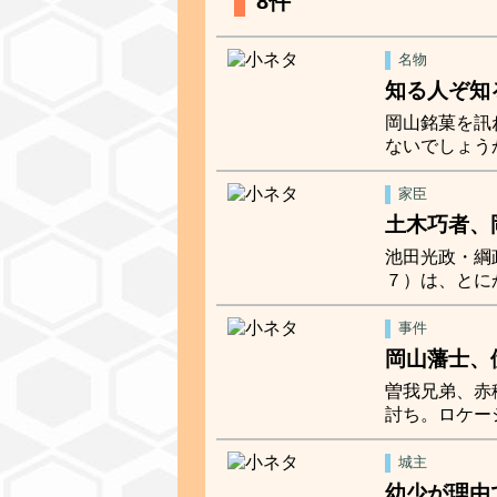
8件
名物
知る人ぞ知
岡山銘菓を訊
ないでしょう
家臣
土木巧者、
池田光政・綱
７）は、とに
事件
岡山藩士、
曽我兄弟、赤
討ち。ロケー
城主
幼少が理由