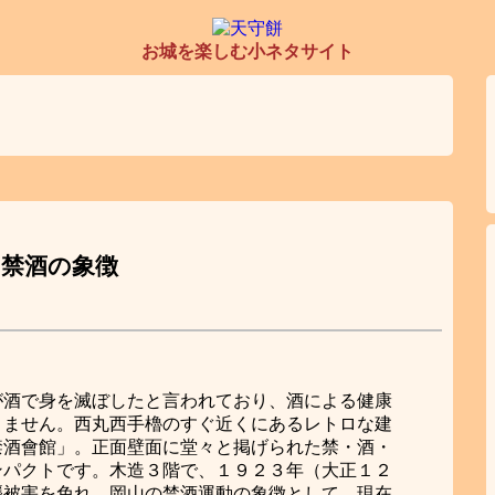
お城を楽しむ小ネタサイト
禁酒の象徴
が酒で身を滅ぼしたと言われており、酒による健康
りません。西丸西手櫓のすぐ近くにあるレトロな建
禁酒會館」。正面壁面に堂々と掲げられた禁・酒・
ンパクトです。木造３階で、１９２３年（大正１２
襲被害を免れ、岡山の禁酒運動の象徴として、現在