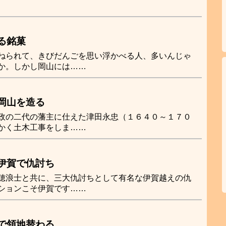
る銘菓
ねられて、きびだんごを思い浮かべる人、多いんじゃ
か。しかし岡山には……
岡山を造る
政の二代の藩主に仕えた津田永忠（１６４０～１７０
かく土木工事をしま……
伊賀で仇討ち
穂浪士と共に、三大仇討ちとして有名な伊賀越えの仇
ションこそ伊賀です……
で領地替わる