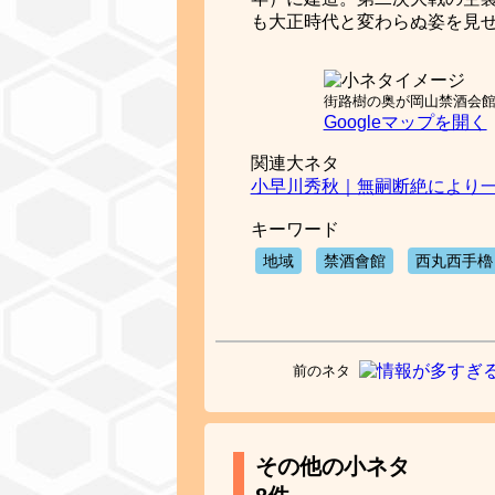
も大正時代と変わらぬ姿を見
街路樹の奥が岡山禁酒会
Googleマップを開く
関連大ネタ
小早川秀秋｜無嗣断絶により
キーワード
地域
禁酒會館
西丸西手櫓
前のネタ
その他の小ネタ