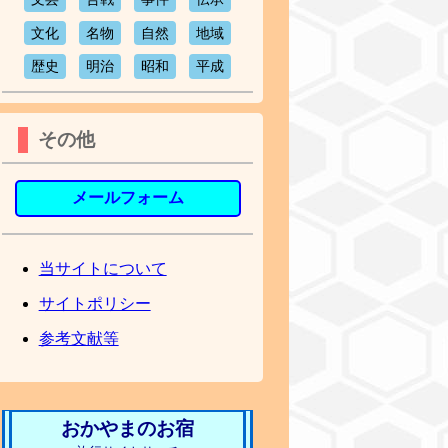
文化
名物
自然
地域
歴史
明治
昭和
平成
その他
メールフォーム
当サイトについて
サイトポリシー
参考文献等
おかやまのお宿