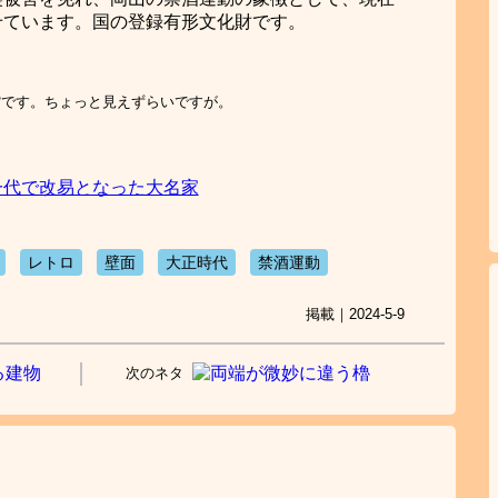
せています。国の登録有形文化財です。
館です。ちょっと見えずらいですが。
一代で改易となった大名家
レトロ
壁面
大正時代
禁酒運動
掲載｜2024-5-9
次のネタ