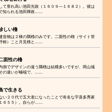
して誉れ高い池田光政（１６０９―１６８２）。彼は
で知られる池田輝政……
珍しい櫓
建造物は２棟の隅櫓のみです。二面性の櫓（サイト管
呼称）こと月見櫓と……
二面性の櫓
内側でデザインの違う隅櫓は結構多いですが、岡山城
その違いが極端で、……
島で生きる
ない２０代で五大老になったことで有名な宇喜多秀家
１６５５）。自らが……