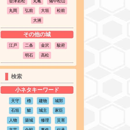
会津若松
丸亀
備中松山
丸岡
弘前
大垣
松前
大洲
その他の城
江戸
二条
金沢
駿府
明石
高松
検索
小ネタキーワード
天守
櫓
建物
城郭
石垣
鯱
城主
家臣
人物
築城
修理
災害
文芸
合戦
事件
伝承