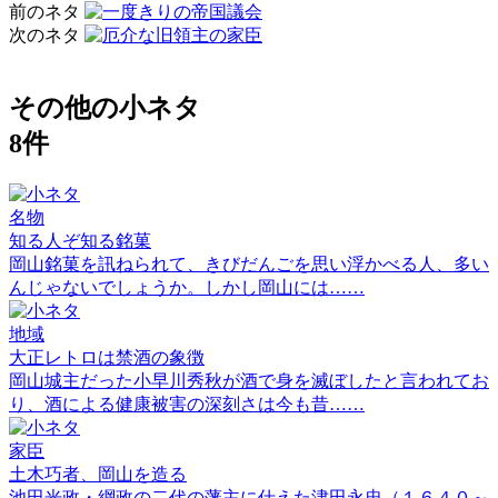
前のネタ
次のネタ
その他の小ネタ
8件
名物
知る人ぞ知る銘菓
岡山銘菓を訊ねられて、きびだんごを思い浮かべる人、多い
んじゃないでしょうか。しかし岡山には……
地域
大正レトロは禁酒の象徴
岡山城主だった小早川秀秋が酒で身を滅ぼしたと言われてお
り、酒による健康被害の深刻さは今も昔……
家臣
土木巧者、岡山を造る
池田光政・綱政の二代の藩主に仕えた津田永忠（１６４０～