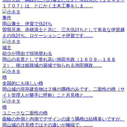
１７０７）は、とにかく土木工事をしま……
事件
岡山藩士、伊賀で仇討ち
曽我兄弟、赤穂浪士と共に、三大仇討ちとして有名な伊賀越
えの仇討ち。ロケーションこそ伊賀です……
城主
幼少が理由で領地替わる
岡山の名君として誉れ高い池田光政（１６０９―１６８
２）。彼は姫路城の築城で知られる池田輝政……
櫓
全国的にも珍しい櫓
岡山城の現存建造物は２棟の隅櫓のみです。二面性の櫓（サ
イト管理人が勝手に呼称）こと月見櫓と……
櫓
ユニークな二面性の櫓
曲輪の外側と内側でデザインの違う隅櫓は結構多いですが、
岡山城の月見櫓ではその違いが極端で、……