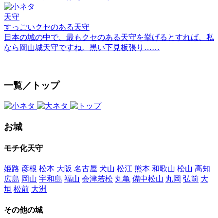
天守
すっごいクセのある天守
日本の城の中で、最もクセのある天守を挙げるとすれば、私
なら岡山城天守ですね。黒い下見板張り……
一覧／トップ
お城
モチ化天守
姫路
彦根
松本
大阪
名古屋
犬山
松江
熊本
和歌山
松山
高知
広島
岡山
宇和島
福山
会津若松
丸亀
備中松山
丸岡
弘前
大
垣
松前
大洲
その他の城