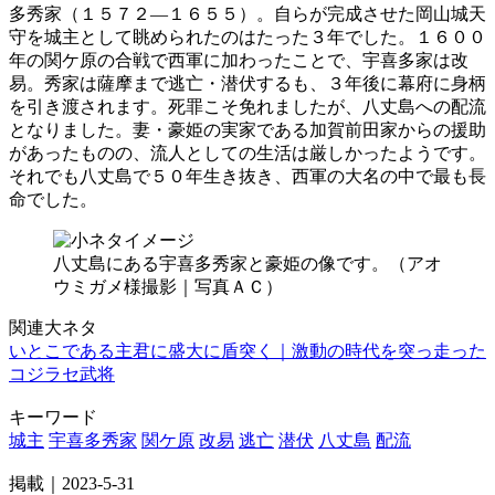
多秀家（１５７２―１６５５）。自らが完成させた岡山城天
守を城主として眺められたのはたった３年でした。１６００
年の関ケ原の合戦で西軍に加わったことで、宇喜多家は改
易。秀家は薩摩まで逃亡・潜伏するも、３年後に幕府に身柄
を引き渡されます。死罪こそ免れましたが、八丈島への配流
となりました。妻・豪姫の実家である加賀前田家からの援助
があったものの、流人としての生活は厳しかったようです。
それでも八丈島で５０年生き抜き、西軍の大名の中で最も長
命でした。
八丈島にある宇喜多秀家と豪姫の像です。（アオ
ウミガメ様撮影｜写真ＡＣ）
関連大ネタ
いとこである主君に盛大に盾突く｜激動の時代を突っ走った
コジラセ武将
キーワード
城主
宇喜多秀家
関ケ原
改易
逃亡
潜伏
八丈島
配流
掲載｜2023-5-31