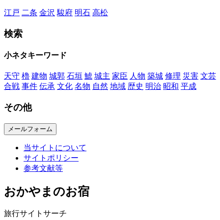
江戸
二条
金沢
駿府
明石
高松
検索
小ネタキーワード
天守
櫓
建物
城郭
石垣
鯱
城主
家臣
人物
築城
修理
災害
文芸
合戦
事件
伝承
文化
名物
自然
地域
歴史
明治
昭和
平成
その他
メールフォーム
当サイトについて
サイトポリシー
参考文献等
おかやまのお宿
旅行サイトサーチ