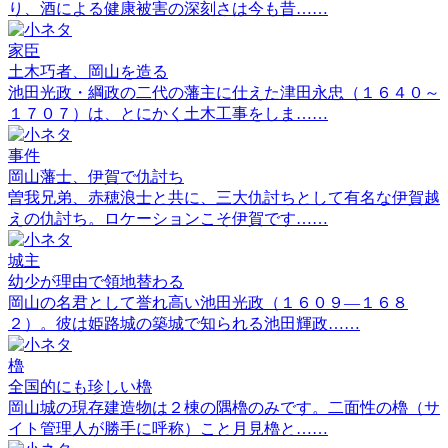
り、酒による健康被害の深刻さは今も昔……
家臣
土木巧者、岡山を造る
池田光政・綱政の二代の藩主に仕えた津田永忠（１６４０～
１７０７）は、とにかく土木工事をしま……
事件
岡山藩士、伊賀で仇討ち
曽我兄弟、赤穂浪士と共に、三大仇討ちとして有名な伊賀越
えの仇討ち。ロケーションこそ伊賀です……
城主
幼少が理由で領地替わる
岡山の名君として誉れ高い池田光政（１６０９―１６８
２）。彼は姫路城の築城で知られる池田輝政……
櫓
全国的にも珍しい櫓
岡山城の現存建造物は２棟の隅櫓のみです。二面性の櫓（サ
イト管理人が勝手に呼称）こと月見櫓と……