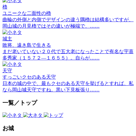
櫓
ユニークな二面性の櫓
曲輪の外側と内側でデザインの違う隅櫓は結構多いですが、
岡山城の月見櫓ではその違いが極端で、……
城主
敗将、遠き島で生きる
まだ老いていない２０代で五大老になったことで有名な宇喜
多秀家（１５７２―１６５５）。自らが……
天守
すっごいクセのある天守
日本の城の中で、最もクセのある天守を挙げるとすれば、私
なら岡山城天守ですね。黒い下見板張り……
一覧／トップ
お城