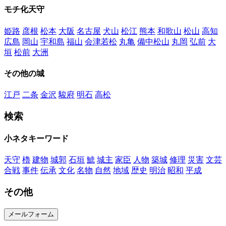
モチ化天守
姫路
彦根
松本
大阪
名古屋
犬山
松江
熊本
和歌山
松山
高知
広島
岡山
宇和島
福山
会津若松
丸亀
備中松山
丸岡
弘前
大
垣
松前
大洲
その他の城
江戸
二条
金沢
駿府
明石
高松
検索
小ネタキーワード
天守
櫓
建物
城郭
石垣
鯱
城主
家臣
人物
築城
修理
災害
文芸
合戦
事件
伝承
文化
名物
自然
地域
歴史
明治
昭和
平成
その他
メールフォーム