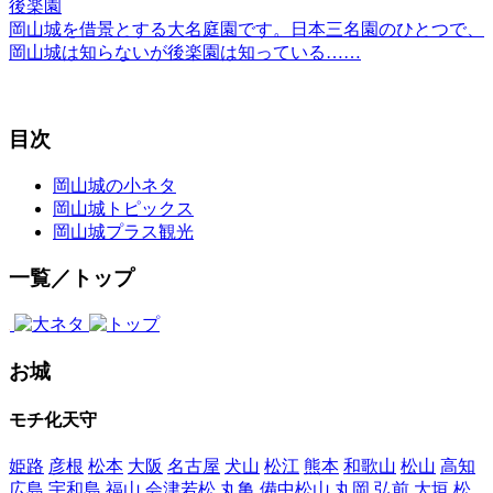
後楽園
岡山城を借景とする大名庭園です。日本三名園のひとつで、
岡山城は知らないが後楽園は知っている……
目次
岡山城の小ネタ
岡山城トピックス
岡山城プラス観光
一覧／トップ
お城
モチ化天守
姫路
彦根
松本
大阪
名古屋
犬山
松江
熊本
和歌山
松山
高知
広島
宇和島
福山
会津若松
丸亀
備中松山
丸岡
弘前
大垣
松