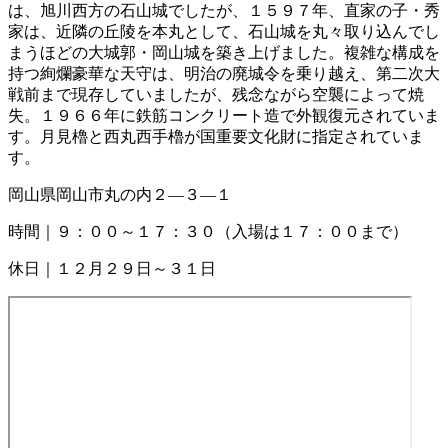
は、旭川西方の石山城でしたが、１５９７年、直家の子・秀
家は、近隣の丘陵を本丸として、石山城を丸々取り込んでし
まうほどの大城郭・岡山城を築き上げました。複雑な構成を
持つ絢爛豪華な天守は、明治の廃城令を乗り越え、第二次大
戦前まで現存していましたが、残念ながら空襲によって焼
失。１９６６年に鉄筋コンクリート造で外観復元されていま
す。月見櫓と西丸西手櫓が国重要文化財に指定されていま
す。
岡山県岡山市丸の内２―３―１
時間｜９：００～１７：３０（入場は１７：００まで）
休日｜１２月２９日～３１日