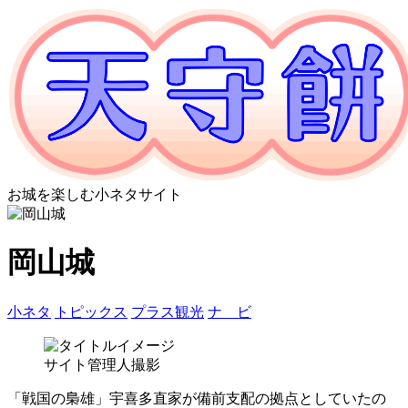
お城を楽しむ小ネタサイト
岡山城
小ネタ
トピックス
プラス観光
ナ ビ
サイト管理人撮影
「戦国の梟雄」宇喜多直家が備前支配の拠点としていたの