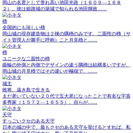
岡山の名君として誉れ高い池田光政（１６０９―１６８
２）。彼は姫路城の築城で知られる池田輝政……
櫓
全国的にも珍しい櫓
岡山城の現存建造物は２棟の隅櫓のみです。二面性の櫓（サ
イト管理人が勝手に呼称）こと月見櫓と……
櫓
ユニークな二面性の櫓
曲輪の外側と内側でデザインの違う隅櫓は結構多いですが、
岡山城の月見櫓ではその違いが極端で、……
城主
敗将、遠き島で生きる
まだ老いていない２０代で五大老になったことで有名な宇喜
多秀家（１５７２―１６５５）。自らが……
天守
すっごいクセのある天守
日本の城の中で、最もクセのある天守を挙げるとすれば、私