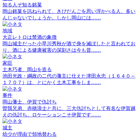
知る人ぞ知る銘菓
岡山銘菓を訊ねられて、きびだんごを思い浮かべる人、多い
んじゃないでしょうか。しかし岡山には……
地域
大正レトロは禁酒の象徴
岡山城主だった小早川秀秋が酒で身を滅ぼしたと言われてお
り、酒による健康被害の深刻さは今も昔……
家臣
土木巧者、岡山を造る
池田光政・綱政の二代の藩主に仕えた津田永忠（１６４０～
１７０７）は、とにかく土木工事をしま……
事件
岡山藩士、伊賀で仇討ち
曽我兄弟、赤穂浪士と共に、三大仇討ちとして有名な伊賀越
えの仇討ち。ロケーションこそ伊賀です……
城主
幼少が理由で領地替わる