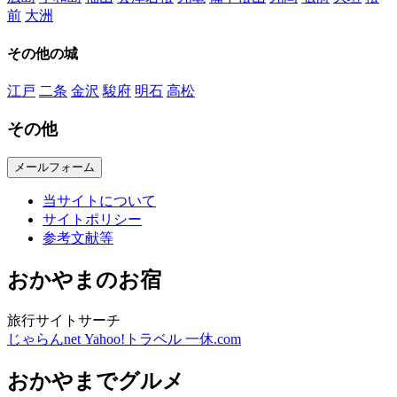
前
大洲
その他の城
江戸
二条
金沢
駿府
明石
高松
その他
メールフォーム
当サイトについて
サイトポリシー
参考文献等
おかやまのお宿
旅行サイトサーチ
じゃらんnet
Yahoo!トラベル
一休.com
おかやまでグルメ