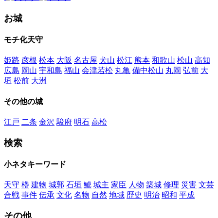
お城
モチ化天守
姫路
彦根
松本
大阪
名古屋
犬山
松江
熊本
和歌山
松山
高知
広島
岡山
宇和島
福山
会津若松
丸亀
備中松山
丸岡
弘前
大
垣
松前
大洲
その他の城
江戸
二条
金沢
駿府
明石
高松
検索
小ネタキーワード
天守
櫓
建物
城郭
石垣
鯱
城主
家臣
人物
築城
修理
災害
文芸
合戦
事件
伝承
文化
名物
自然
地域
歴史
明治
昭和
平成
その他