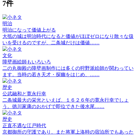
7件
明治
明治になって価値上がる
大抵の城は明治時代になると価値がほぼゼロになり散々な扱
いを受けるのですが、二条城だけは価値……
文化
障壁画絵師もいろいろ
二の丸御殿の障壁画制作には多くの狩野派絵師が関わってい
ます。当時の若き天才・探幽をはじめ、……
歴史
公武融和と寛永行幸
二条城最大の栄光といえば、１６２６年の寛永行幸でしょ
う。徳川家康のおかげで即位できた後水尾……
歴史
正直不遇な江戸時代
京都御所の守護であり、また将軍上洛時の宿泊所でもあった