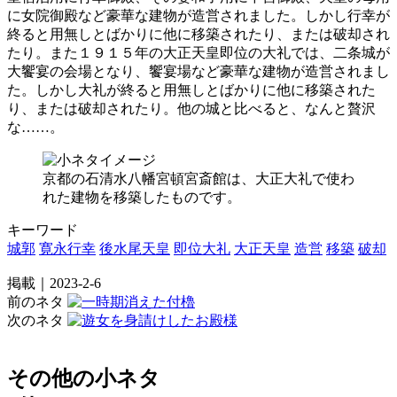
に女院御殿など豪華な建物が造営されました。しかし行幸が
終ると用無しとばかりに他に移築されたり、または破却され
たり。また１９１５年の大正天皇即位の大礼では、二条城が
大饗宴の会場となり、饗宴場など豪華な建物が造営されまし
た。しかし大礼が終ると用無しとばかりに他に移築された
り、または破却されたり。他の城と比べると、なんと贅沢
な……。
京都の石清水八幡宮頓宮斎館は、大正大礼で使わ
れた建物を移築したものです。
キーワード
城郭
寛永行幸
後水尾天皇
即位大礼
大正天皇
造営
移築
破却
掲載｜2023-2-6
前のネタ
次のネタ
その他の小ネタ