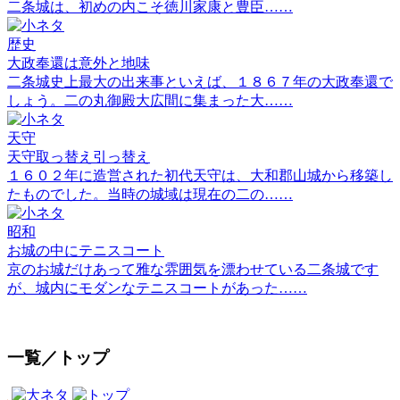
二条城は、初めの内こそ徳川家康と豊臣……
歴史
大政奉還は意外と地味
二条城史上最大の出来事といえば、１８６７年の大政奉還で
しょう。二の丸御殿大広間に集まった大……
天守
天守取っ替え引っ替え
１６０２年に造営された初代天守は、大和郡山城から移築し
たものでした。当時の城域は現在の二の……
昭和
お城の中にテニスコート
京のお城だけあって雅な雰囲気を漂わせている二条城です
が、城内にモダンなテニスコートがあった……
一覧／トップ