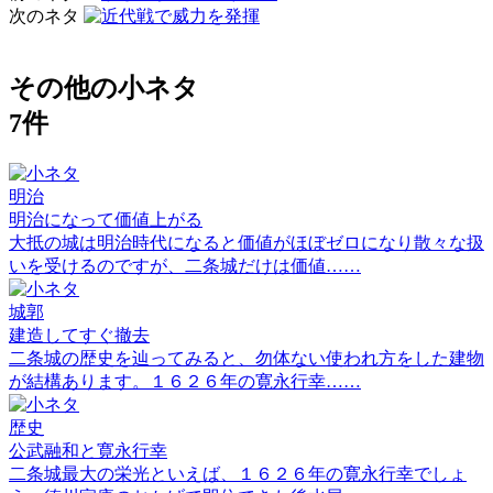
次のネタ
その他の小ネタ
7件
明治
明治になって価値上がる
大抵の城は明治時代になると価値がほぼゼロになり散々な扱
いを受けるのですが、二条城だけは価値……
城郭
建造してすぐ撤去
二条城の歴史を辿ってみると、勿体ない使われ方をした建物
が結構あります。１６２６年の寛永行幸……
歴史
公武融和と寛永行幸
二条城最大の栄光といえば、１６２６年の寛永行幸でしょ