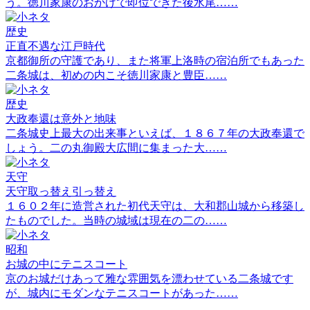
う。徳川家康のおかげで即位できた後水尾……
歴史
正直不遇な江戸時代
京都御所の守護であり、また将軍上洛時の宿泊所でもあった
二条城は、初めの内こそ徳川家康と豊臣……
歴史
大政奉還は意外と地味
二条城史上最大の出来事といえば、１８６７年の大政奉還で
しょう。二の丸御殿大広間に集まった大……
天守
天守取っ替え引っ替え
１６０２年に造営された初代天守は、大和郡山城から移築し
たものでした。当時の城域は現在の二の……
昭和
お城の中にテニスコート
京のお城だけあって雅な雰囲気を漂わせている二条城です
が、城内にモダンなテニスコートがあった……