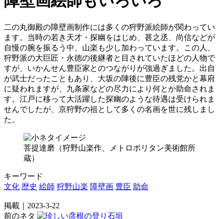
障壁画絵師もいろいろ
二の丸御殿の障壁画制作には多くの狩野派絵師が関わってい
ます。当時の若き天才・探幽をはじめ、甚之丞、尚信などが
自慢の腕を振るう中、山楽も少し加わっています。この人、
狩野派の大巨匠・永徳の後継者と目されていたほどの人物で
すが、いかんせん豊臣家とのつながりが強過ぎました。出自
が武士だったこともあり、大坂の陣後に豊臣の残党かと幕府
に疑われますが、九条家などの尽力により何とか助命されま
す。江戸に移って大活躍した探幽のような待遇は受けられま
せんでしたが、京狩野の祖として多くの名画を世に残しまし
た。
菩提達磨（狩野山楽作、メトロポリタン美術館所
蔵）
キーワード
文化
歴史
絵師
狩野山楽
障壁画
豊臣
助命
掲載｜2023-3-22
前のネタ