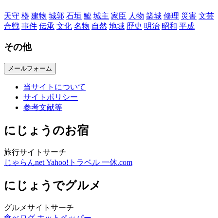
天守
櫓
建物
城郭
石垣
鯱
城主
家臣
人物
築城
修理
災害
文芸
合戦
事件
伝承
文化
名物
自然
地域
歴史
明治
昭和
平成
その他
メールフォーム
当サイトについて
サイトポリシー
参考文献等
にじょうのお宿
旅行サイトサーチ
じゃらんnet
Yahoo!トラベル
一休.com
にじょうでグルメ
グルメサイトサーチ
食べログ
ホットペッパー