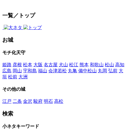
一覧／トップ
お城
モチ化天守
姫路
彦根
松本
大阪
名古屋
犬山
松江
熊本
和歌山
松山
高知
広島
岡山
宇和島
福山
会津若松
丸亀
備中松山
丸岡
弘前
大
垣
松前
大洲
その他の城
江戸
二条
金沢
駿府
明石
高松
検索
小ネタキーワード