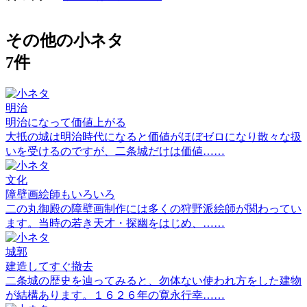
その他の小ネタ
7件
明治
明治になって価値上がる
大抵の城は明治時代になると価値がほぼゼロになり散々な扱
いを受けるのですが、二条城だけは価値……
文化
障壁画絵師もいろいろ
二の丸御殿の障壁画制作には多くの狩野派絵師が関わってい
ます。当時の若き天才・探幽をはじめ、……
城郭
建造してすぐ撤去
二条城の歴史を辿ってみると、勿体ない使われ方をした建物
が結構あります。１６２６年の寛永行幸……