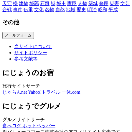
天守
櫓
建物
城郭
石垣
鯱
城主
家臣
人物
築城
修理
災害
文芸
合戦
事件
伝承
文化
名物
自然
地域
歴史
明治
昭和
平成
その他
メールフォーム
当サイトについて
サイトポリシー
参考文献等
にじょうのお宿
旅行サイトサーチ
じゃらんnet
Yahoo!トラベル
一休.com
にじょうでグルメ
グルメサイトサーチ
食べログ
ホットペッパー
※バリューコマース株式会社のアフィリエイト広告です。