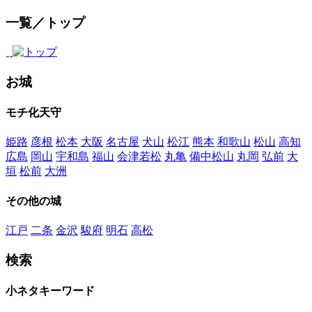
一覧／トップ
お城
モチ化天守
姫路
彦根
松本
大阪
名古屋
犬山
松江
熊本
和歌山
松山
高知
広島
岡山
宇和島
福山
会津若松
丸亀
備中松山
丸岡
弘前
大
垣
松前
大洲
その他の城
江戸
二条
金沢
駿府
明石
高松
検索
小ネタキーワード