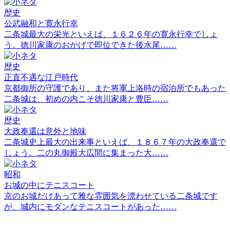
歴史
公武融和と寛永行幸
二条城最大の栄光といえば、１６２６年の寛永行幸でしょ
う。徳川家康のおかげで即位できた後水尾……
歴史
正直不遇な江戸時代
京都御所の守護であり、また将軍上洛時の宿泊所でもあった
二条城は、初めの内こそ徳川家康と豊臣……
歴史
大政奉還は意外と地味
二条城史上最大の出来事といえば、１８６７年の大政奉還で
しょう。二の丸御殿大広間に集まった大……
昭和
お城の中にテニスコート
京のお城だけあって雅な雰囲気を漂わせている二条城です
が、城内にモダンなテニスコートがあった……