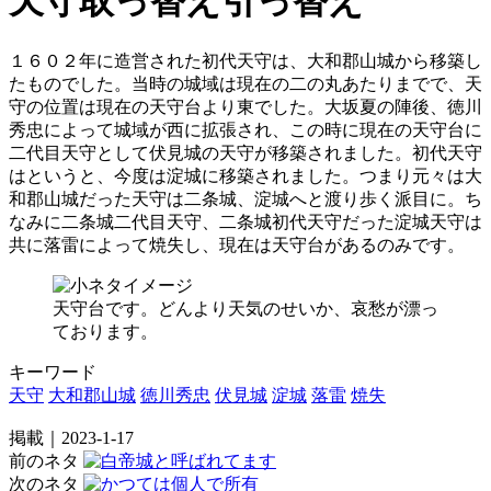
天守取っ替え引っ替え
１６０２年に造営された初代天守は、大和郡山城から移築し
たものでした。当時の城域は現在の二の丸あたりまでで、天
守の位置は現在の天守台より東でした。大坂夏の陣後、徳川
秀忠によって城域が西に拡張され、この時に現在の天守台に
二代目天守として伏見城の天守が移築されました。初代天守
はというと、今度は淀城に移築されました。つまり元々は大
和郡山城だった天守は二条城、淀城へと渡り歩く派目に。ち
なみに二条城二代目天守、二条城初代天守だった淀城天守は
共に落雷によって焼失し、現在は天守台があるのみです。
天守台です。どんより天気のせいか、哀愁が漂っ
ております。
キーワード
天守
大和郡山城
徳川秀忠
伏見城
淀城
落雷
焼失
掲載｜2023-1-17
前のネタ
次のネタ