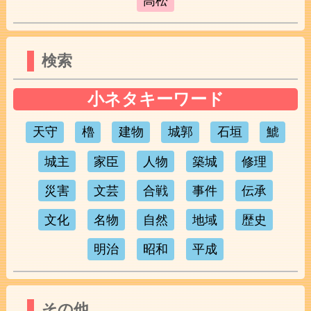
高松
検索
小ネタキーワード
天守
櫓
建物
城郭
石垣
鯱
城主
家臣
人物
築城
修理
災害
文芸
合戦
事件
伝承
文化
名物
自然
地域
歴史
明治
昭和
平成
その他