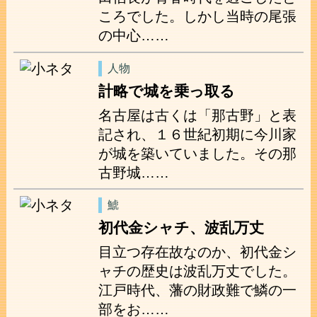
ころでした。しかし当時の尾張
の中心……
人物
計略で城を乗っ取る
名古屋は古くは「那古野」と表
記され、１６世紀初期に今川家
が城を築いていました。その那
古野城……
鯱
初代金シャチ、波乱万丈
目立つ存在故なのか、初代金シ
ャチの歴史は波乱万丈でした。
江戸時代、藩の財政難で鱗の一
部をお……