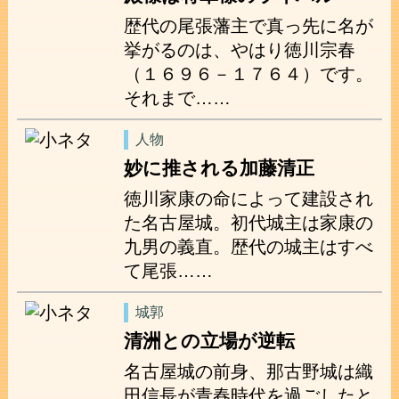
歴代の尾張藩主で真っ先に名が
挙がるのは、やはり徳川宗春
（１６９６－１７６４）です。
それまで……
人物
妙に推される加藤清正
徳川家康の命によって建設され
た名古屋城。初代城主は家康の
九男の義直。歴代の城主はすべ
て尾張……
城郭
清洲との立場が逆転
名古屋城の前身、那古野城は織
田信長が青春時代を過ごしたと