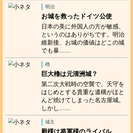
明治
お城を救ったドイツ公使
日本の美に外国人の方が敏感、
というのはありがちです。明治
維新後、お城の価値はどこの城
でも暴……
櫓
巨大櫓は元清洲城？
第二次大戦時の空襲で、天守を
はじめとする貴重な遺構がほと
んど焼けてしまった名古屋城。
しかし……
城主
殿様は将軍様のライバル