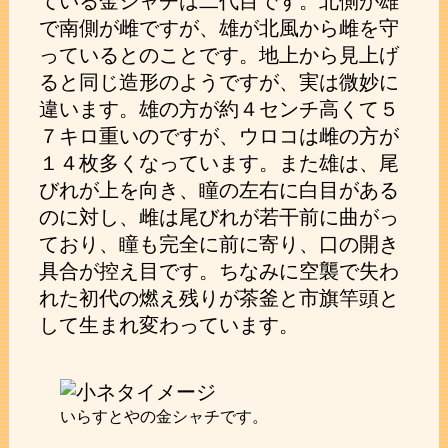
ている金シャチは二代目です。北側が雄
で南側が雌ですが、雄が北風から雌を守
っているとのことです。地上から見上げ
ると同じ造形のようですが、実は微妙に
違います。雄の方が約４センチ高くて５
７キロ重いのですが、ウロコは雌の方が
１４枚多くなっています。また雄は、尾
びれが上を向き、瞳の左右に白目がある
のに対し、雌は尾びれが若干前に曲がっ
ており、瞳も完全に前に寄り、口の開き
具合が控え目です。ちなみに空襲で失わ
れた初代の燃え残りが茶釜と市旗竿頭と
して生まれ変わっています。
いらすとやの金シャチです。