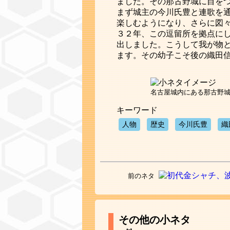
ました。その那古野城に目を
まず城主の今川氏豊と連歌を
楽しむようになり、さらに図
３２年、この逗留所を拠点に
出しました。こうして我が物
ます。その幼子こそ後の織田
名古屋城内にある那古野
キーワード
人物
歴史
今川氏豊
織
前のネタ
その他の小ネタ