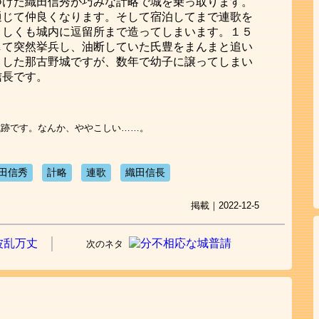
つけた織田信秀が巧みな計略で城を乗っ取ります。
通じて仲良くなります。そして宿泊してまで連歌を
々しくも城内に逗留所まで造ってしまいます。１５
して突然挙兵し、油断していた氏豊をまんまと追い
とした那古野城ですが、数年で幼子に譲ってしまい
信長です。
城跡です。なんか、ややこしい……。
田信秀
計略
連歌
織田信長
掲載｜2022-12-5
次のネタ