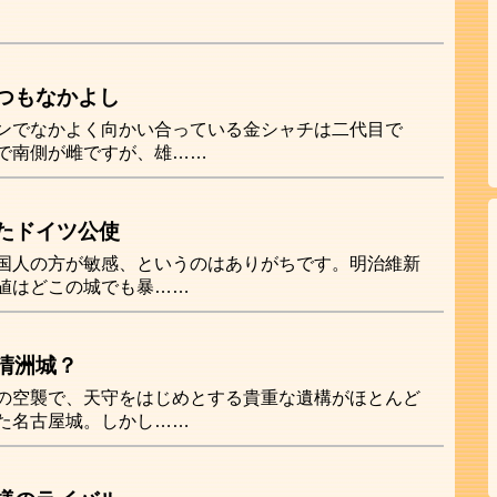
つもなかよし
ンでなかよく向かい合っている金シャチは二代目で
で南側が雌ですが、雄……
たドイツ公使
国人の方が敏感、というのはありがちです。明治維新
値はどこの城でも暴……
清洲城？
の空襲で、天守をはじめとする貴重な遺構がほとんど
た名古屋城。しかし……