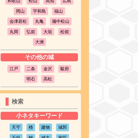
和歌山
松山
高知
広島
岡山
宇和島
福山
会津若松
丸亀
備中松山
丸岡
弘前
大垣
松前
大洲
その他の城
江戸
二条
金沢
駿府
明石
高松
検索
小ネタキーワード
天守
櫓
建物
城郭
石垣
鯱
城主
家臣