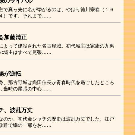
様のライバル
主で真っ先に名が挙がるのは、やはり徳川宗春（１６
４）です。それまで……
る加藤清正
によって建設された名古屋城。初代城主は家康の九男
の城主はすべて尾張……
場が逆転
身、那古野城は織田信長が青春時代を過ごしたところ
し当時の尾張の中心……
チ、波乱万丈
なのか、初代金シャチの歴史は波乱万丈でした。江戸
政難で鱗の一部をお……