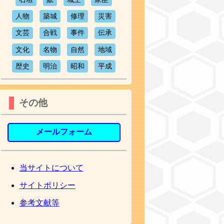
人物
築城
修理
災害
文芸
合戦
事件
伝承
文化
名物
自然
地域
歴史
明治
昭和
平成
その他
メールフォーム
当サイトについて
サイトポリシー
参考文献等