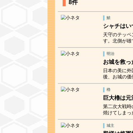
8件
鯱
シャチはい
天守のテッペ
す。北側が雄
明治
お城を救っ
日本の美に外
後、お城の価
櫓
巨大櫓は元
第二次大戦時
焼けてしまっ
城主