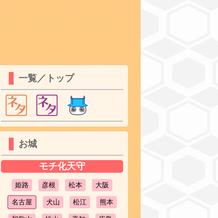
一覧／トップ
お城
モチ化天守
姫路
彦根
松本
大阪
名古屋
犬山
松江
熊本