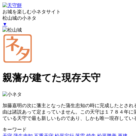
お城を楽しむ小ネタサイト
松山城の小ネタ
▼
親藩が建てた現存天守
加藤嘉明の次に藩主となった蒲生忠知の時に完成したとされ
由は諸説あって定まっていません。この天守は１７８４年に
ている天守で最も新しいものであり、しかも唯一現存してい
キーワード
天守
蒲生忠知
五重天守
松平定行
落雷
焼失
松平勝善
再建