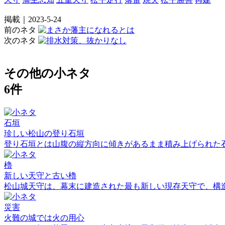
掲載｜2023-5-24
前のネタ
次のネタ
その他の小ネタ
6件
石垣
珍しい松山の登り石垣
登り石垣とは山腹の縦方向に傾きがあるまま積み上げられた
櫓
新しい天守と古い櫓
松山城天守は、幕末に建造された最も新しい現存天守で、構
災害
火難の城では火の用心