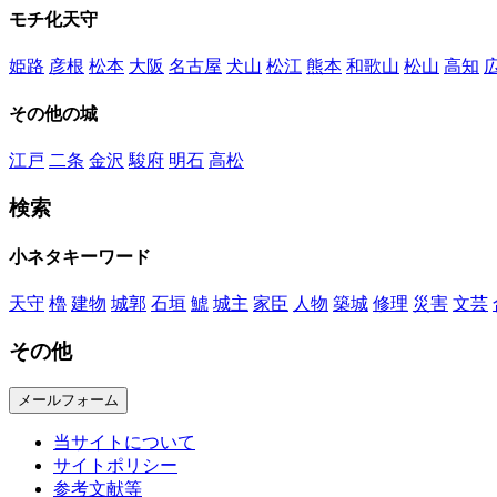
モチ化天守
姫路
彦根
松本
大阪
名古屋
犬山
松江
熊本
和歌山
松山
高知
その他の城
江戸
二条
金沢
駿府
明石
高松
検索
小ネタキーワード
天守
櫓
建物
城郭
石垣
鯱
城主
家臣
人物
築城
修理
災害
文芸
その他
メールフォーム
当サイトについて
サイトポリシー
参考文献等