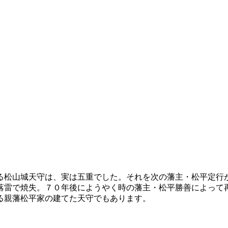
る松山城天守は、実は五重でした。それを次の藩主・松平定行
落雷で焼失。７０年後にようやく時の藩主・松平勝善によって
る親藩松平家の建てた天守でもあります。