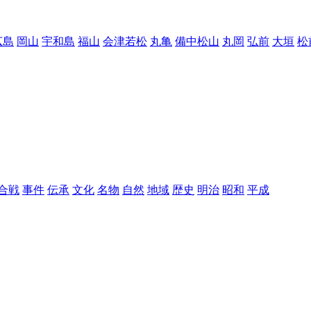
広島
岡山
宇和島
福山
会津若松
丸亀
備中松山
丸岡
弘前
大垣
松
合戦
事件
伝承
文化
名物
自然
地域
歴史
明治
昭和
平成