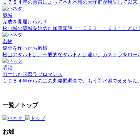
１７８４年の落雷によって本丸本壇の天守群が焼失して以来
築城
完成を見届けられず
松山城の築城を始めた加藤嘉明（１５６３―１６３１）とい
名物
銘菓を作ったお殿様
松山のタルトは、一般的なタルトとは違い、カステラをロー
明治
出土した国際ラブロマンス
１９８４年からの二の丸発掘調査で、もう貯水池でええやん
一覧／トップ
お城