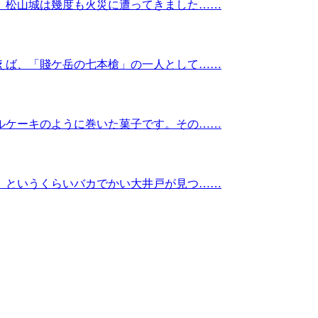
、松山城は幾度も火災に遭ってきました……
えば、「賤ケ岳の七本槍」の一人として……
ルケーキのように巻いた菓子です。その……
、というくらいバカでかい大井戸が見つ……