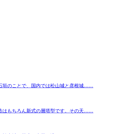
石垣のことで、国内では松山城と彦根城……
造はもちろん新式の層塔型です。その天……