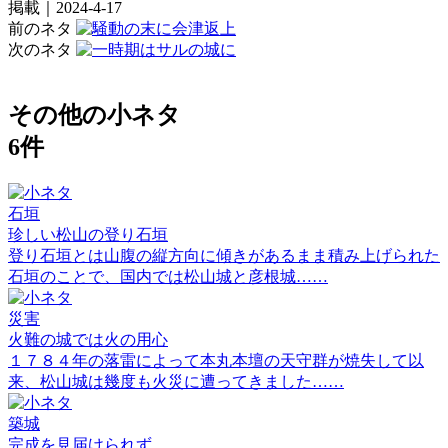
掲載｜2024-4-17
前のネタ
次のネタ
その他の小ネタ
6件
石垣
珍しい松山の登り石垣
登り石垣とは山腹の縦方向に傾きがあるまま積み上げられた
石垣のことで、国内では松山城と彦根城……
災害
火難の城では火の用心
１７８４年の落雷によって本丸本壇の天守群が焼失して以
来、松山城は幾度も火災に遭ってきました……
築城
完成を見届けられず