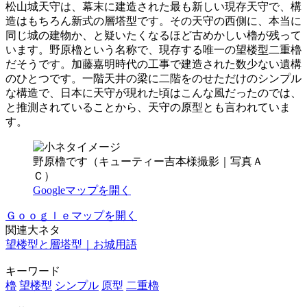
松山城天守は、幕末に建造された最も新しい現存天守で、構
造はもちろん新式の層塔型です。その天守の西側に、本当に
同じ城の建物か、と疑いたくなるほど古めかしい櫓が残って
います。野原櫓という名称で、現存する唯一の望楼型二重櫓
だそうです。加藤嘉明時代の工事で建造された数少ない遺構
のひとつです。一階天井の梁に二階をのせただけのシンプル
な構造で、日本に天守が現れた頃はこんな風だったのでは、
と推測されていることから、天守の原型とも言われていま
す。
野原櫓です（キューティー吉本様撮影｜写真Ａ
Ｃ）
Googleマップを開く
Ｇｏｏｇｌｅマップを開く
関連大ネタ
望楼型と層塔型｜お城用語
キーワード
櫓
望楼型
シンプル
原型
二重櫓