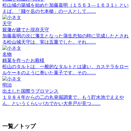
松山城の築城を始めた加藤嘉明（１５６３―１６３１）とい
えば、「賤ケ岳の七本槍」の一人として……
天守
親藩が建てた現存天守
加藤嘉明の次に藩主となった蒲生忠知の時に完成したとされ
る松山城天守は、実は五重でした。それ……
名物
銘菓を作ったお殿様
松山のタルトは、一般的なタルトとは違い、カステラをロー
ルケーキのように巻いた菓子です。その……
明治
出土した国際ラブロマンス
１９８４年からの二の丸発掘調査で、もう貯水池でええや
ん、というくらいバカでかい大井戸が見つ……
一覧／トップ