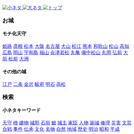
お城
モチ化天守
姫路
彦根
松本
大阪
名古屋
犬山
松江
熊本
和歌山
松山
高知
広島
岡山
宇和島
福山
会津若松
丸亀
備中松山
丸岡
弘前
大
垣
松前
大洲
その他の城
江戸
二条
金沢
駿府
明石
高松
検索
小ネタキーワード
天守
櫓
建物
城郭
石垣
鯱
城主
家臣
人物
築城
修理
災害
文芸
合戦
事件
伝承
文化
名物
自然
地域
歴史
明治
昭和
平成