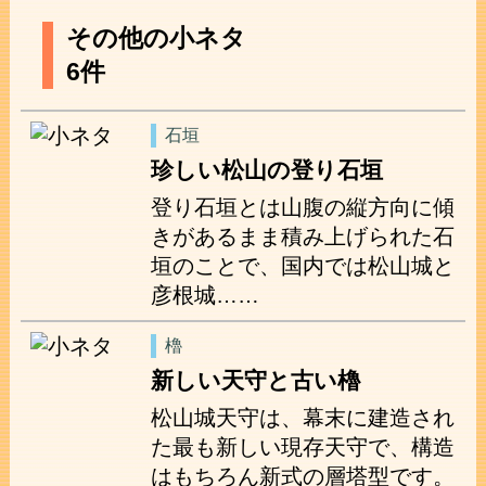
その他の小ネタ
6件
石垣
珍しい松山の登り石垣
登り石垣とは山腹の縦方向に傾
きがあるまま積み上げられた石
垣のことで、国内では松山城と
彦根城……
櫓
新しい天守と古い櫓
松山城天守は、幕末に建造され
た最も新しい現存天守で、構造
はもちろん新式の層塔型です。