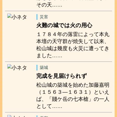
その天……
災害
火難の城では火の用心
１７８４年の落雷によって本丸
本壇の天守群が焼失して以来、
松山城は幾度も火災に遭ってき
ました……
築城
完成を見届けられず
松山城の築城を始めた加藤嘉明
（１５６３―１６３１）といえ
ば、「賤ケ岳の七本槍」の一人
として……