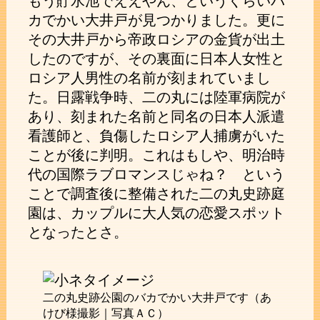
もう貯水池でええやん、というくらいバ
カでかい大井戸が見つかりました。更に
その大井戸から帝政ロシアの金貨が出土
したのですが、その裏面に日本人女性と
ロシア人男性の名前が刻まれていまし
た。日露戦争時、二の丸には陸軍病院が
あり、刻まれた名前と同名の日本人派遣
看護師と、負傷したロシア人捕虜がいた
ことが後に判明。これはもしや、明治時
代の国際ラブロマンスじゃね？ という
ことで調査後に整備された二の丸史跡庭
園は、カップルに大人気の恋愛スポット
となったとさ。
二の丸史跡公園のバカでかい大井戸です（あ
けび様撮影｜写真ＡＣ）