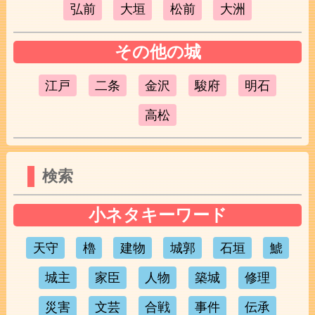
弘前
大垣
松前
大洲
その他の城
江戸
二条
金沢
駿府
明石
高松
検索
小ネタキーワード
天守
櫓
建物
城郭
石垣
鯱
城主
家臣
人物
築城
修理
災害
文芸
合戦
事件
伝承