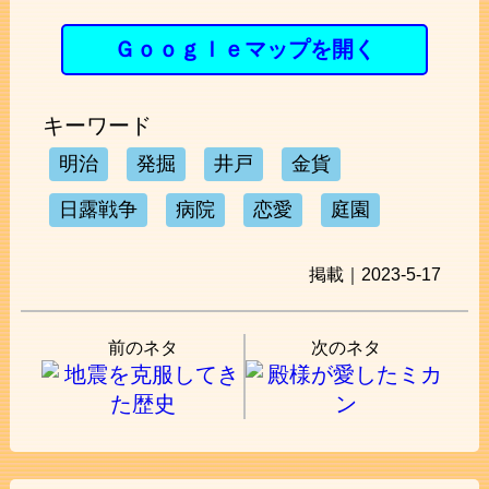
Ｇｏｏｇｌｅマップを開く
キーワード
明治
発掘
井戸
金貨
日露戦争
病院
恋愛
庭園
掲載｜2023-5-17
前のネタ
次のネタ